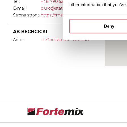
Tel.:
+48 790 529 651
other information that you’ve
E-mail:
biuro@statiwall.pl
Strona strona:
https://rms.pl/
Deny
AB BECHCICKI
Adres:
ul. Opolska 182, Wroclaw
Tel.:
+48 713 645 320
E-mail:
info@bechcicki.pl
Strona strona:
www.bechcicki.pl
SPEEDFLOOR
Adres:
ul. Przyjaźnie 105/1,
Wrocław
Tel.:
+48 660 950 094
E-mail:
biuro@speedfloor.pl
Strona strona:
www.speedfloor.pl
FLOOR-ART