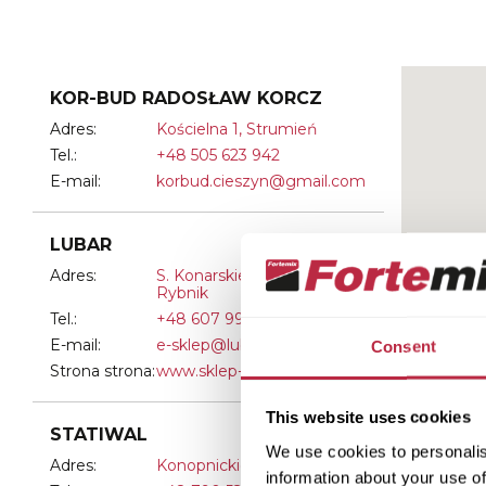
KOR-BUD RADOSŁAW KORCZ
Adres:
Kościelna 1, Strumień
Tel.:
+48 505 623 942
E-mail:
korbud.cieszyn@gmail.com
LUBAR
Adres:
S. Konarskiego 159 A,
Rybnik
Tel.:
+48 607 993 499
E-mail:
e-sklep@lubar.pl
Consent
Strona strona:
www.sklep-lubar.pl
This website uses cookies
STATIWAL
We use cookies to personalis
Adres:
Konopnickiej 12, Chojnów
information about your use of