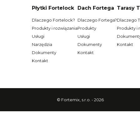
Płytki Fortelock
Dach Fortega
Tarasy 
Adres:
ul. Widok 5 B, Kraśnik
Tel.:
+48 510 306 004
Dlaczego Fortelock?
Dlaczego Fortega?
Dlaczego 
E-mail:
floor-art@wp.pl
Produkty i rozwiązania
Produkty
Produkty i 
Strona strona:
www.floor-art.pl
Usługi
Usługi
Dokument
Narzędzia
Dokumenty
Kontakt
BIOOPAŁ MARCIN LENCZEWSKI
Dokumenty
Kontakt
Adres:
Rogówek 12d, Choroszcz
Kontakt
Tel.:
+48 663 716 596
E-mail:
biuro@bioopal.com
FUTURE DESIGN DOMINIK
DOBROWOLSKI
© Fortemix, s.r.o. - 2026
Adres:
Bukowa 2/1, Cekanowo
Tel.:
+48 692 141 889
E-mail:
dobrowolskidd@gmail.com