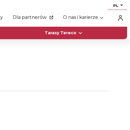
PL
my
Dla partnerów
O nas i karierze
Tarasy Tereco