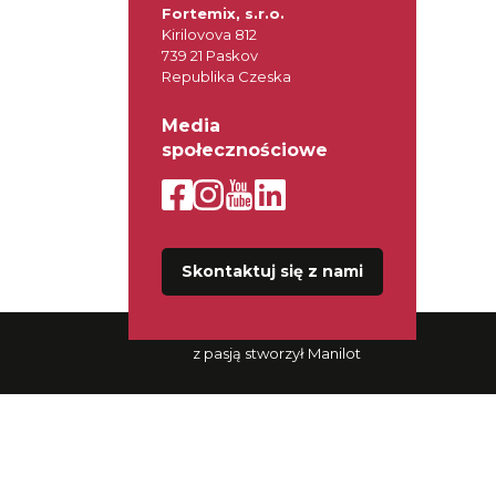
Fortemix, s.r.o.
Kirilovova 812
739 21 Paskov
Republika Czeska
Media
społecznościowe
Skontaktuj się z nami
z pasją stworzył Manilot