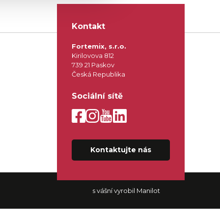
Kontakt
Fortemix, s.r.o.
Kirilovova 812
739 21 Paskov
Česká Republika
Sociální sítě
Kontaktujte nás
s vášní vyrobil Manilot