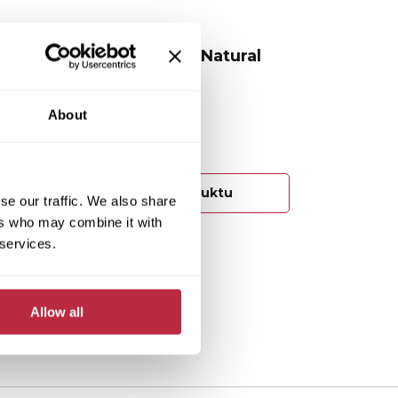
Na objednávku
t
Fortedur 1011 - Natural
23 Kč/ks
About
19 Kč/ks bez DPH
Cena za m²: 615 Kč
Detail produktu
se our traffic. We also share
ers who may combine it with
 services.
Allow all