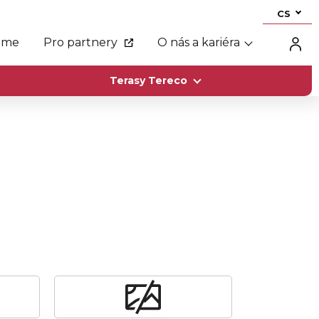
CS
eme
Pro partnery
O nás a kariéra
Terasy Tereco