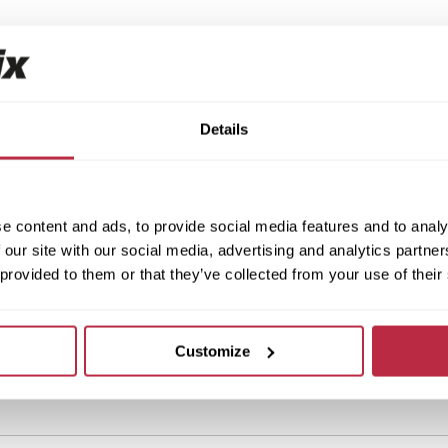
Na objednávku
Na objednávku
Fortedur 1011 - Green
Fortedur 1011 - Ligh
grey
45 Kč/ks
33 Kč/ks
Details
37 Kč/ks bez DPH
Cena za m²: 1 218 Kč
27 Kč/ks bez DPH
Cena za m²: 878 Kč
Detail produktu
Detail produktu
e content and ads, to provide social media features and to analy
 our site with our social media, advertising and analytics partn
 provided to them or that they’ve collected from your use of their
1
Customize