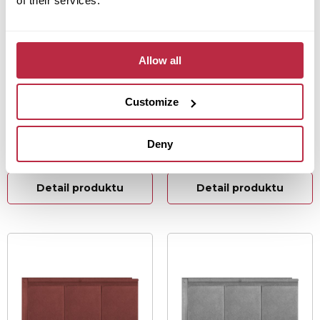
of their services.
Allow all
Customize
Skladem
Skladem
Fortega Flex 34
Fortega Flex 34
(EB1) - ECO Classic
(EB1) - ECO Classic
Deny
Graphite
Black
Detail produktu
Detail produktu