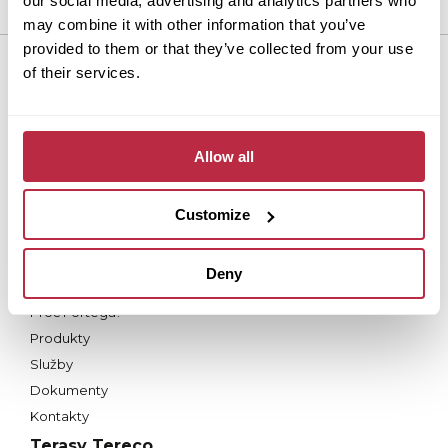
our social media, advertising and analytics partners who
may combine it with other information that you’ve
provided to them or that they’ve collected from your use
of their services.
Dlažba Fortelock
Proč Fortelock?
Produkty a řešení
Allow all
Služby
Nástroje
Customize
Dokumenty
Kontakty
Střecha Fortega
Deny
Proč Fortega?
Produkty
Služby
Dokumenty
Kontakty
Terasy Tereco