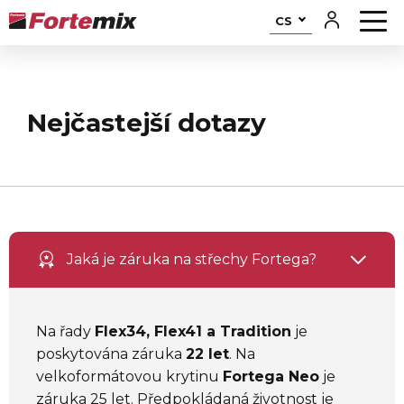
CS
Nejčastejší dotazy
Jaká je záruka na střechy Fortega?
Na řady
Flex34, Flex41 a Tradition
je
poskytována záruka
22 let
. Na
velkoformátovou krytinu
Fortega Neo
je
záruka 25 let. Předpokládaná životnost je