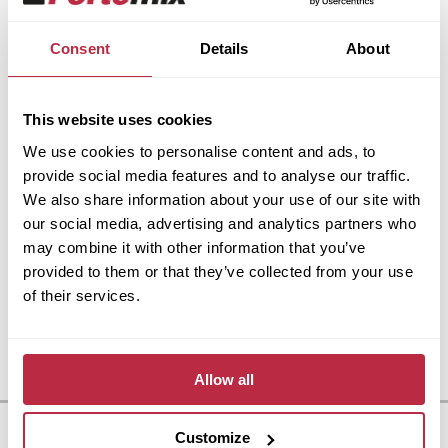
Tel.:
775 117 720
E-mail:
baresludek@seznam.cz
Consent
Details
About
Josef Duda
This website uses cookies
Adresa:
Býkovice 24, Louňovice pod
Blaníkem
We use cookies to personalise content and ads, to
Tel.:
723 989 755
provide social media features and to analyse our traffic.
E-mail:
pokryvacstviduda@seznam.cz
We also share information about your use of our site with
our social media, advertising and analytics partners who
may combine it with other information that you’ve
VS-střechy s.r.o. – Václav Šplíchal
provided to them or that they’ve collected from your use
Adresa:
Malá Bělá 78, Bakov nad Jizerou
of their services.
Tel.:
776 500 557
E-mail:
splichalvaclav@seznam.cz
Jaroslav Akrman
Allow all
Adresa:
Jizerská 253, Hejnice
Tel.:
734 483 604
Customize