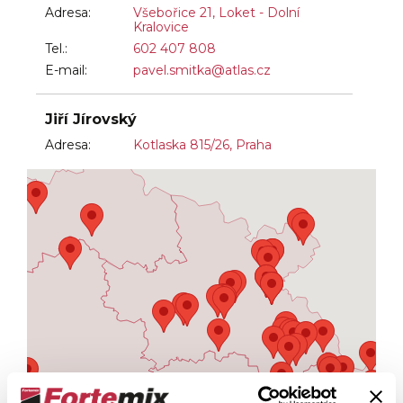
Adresa:
Všebořice 21, Loket - Dolní
Kralovice
Tel.:
602 407 808
E-mail:
pavel.smitka@atlas.cz
Jiří Jírovský
Adresa:
Kotlaska 815/26, Praha
Tel.:
606 838 915
E-mail:
jirovskyjiri@seznam.cz
David Bystričan
Adresa:
Karlínské náměstí 238/6, Praha
Tel.:
774 832 432
E-mail:
info@strechybystrican.cz
Web:
www.strechybystrican.cz
Luděk Bareš
Adresa:
Bílkovice 25, Bílkovice