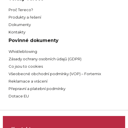
Střechy Stoček
Proč Tereco?
Adresa:
Jablonec nad Nisou
Tel.:
605 204 624
Produkty a řešení
E-mail:
vstocek@volny.cz
Dokumenty
Kontakty
Střechy Pecháček
Povinné dokumenty
Adresa:
Jablonec nad Nisou
Whistleblowing
Tel.:
723 520 591
Zásady ochrany osobních údajů (GDPR)
E-mail:
danielpechacek@seznam.cz
Co jsou to cookies
Všeobecné obchodní podmínky (VOP) – Fortemix
Střechy Swarovský
Reklamace a vrácení
Adresa:
Smržovka
Přepravní a platební podmínky
Tel.:
606 407 763
Dotace EU
E-mail:
psvarovsky@seznam.cz
Střechy Šavolt
Adresa:
Smržovka