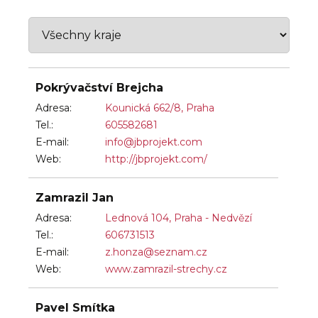
Pokrývačství Brejcha
Adresa:
Kounická 662/8, Praha
Tel.:
605582681
E-mail:
info@jbprojekt.com
Web:
http://jbprojekt.com/
Zamrazil Jan
Adresa:
Lednová 104, Praha - Nedvězí
Tel.:
606731513
E-mail:
z.honza@seznam.cz
Web:
www.zamrazil-strechy.cz
Pavel Smítka