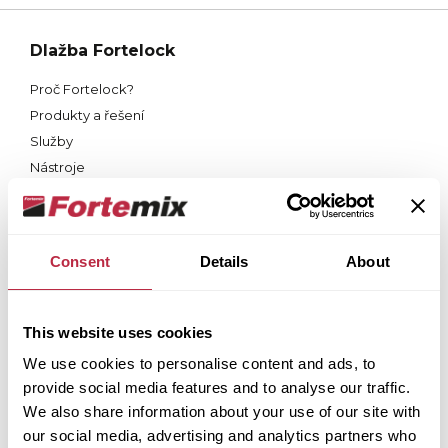
Dlažba Fortelock
Proč Fortelock?
Produkty a řešení
Služby
Nástroje
Dokumenty
Kontakty
Střecha Fortega
Consent
Details
About
Proč Fortega?
Produkty
This website uses cookies
Služby
We use cookies to personalise content and ads, to
Dokumenty
provide social media features and to analyse our traffic.
Kontakty
We also share information about your use of our site with
Terasy Tereco
our social media, advertising and analytics partners who