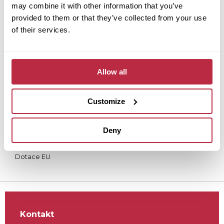
may combine it with other information that you’ve
Proč Tereco?
provided to them or that they’ve collected from your use
Produkty a řešení
of their services.
Dokumenty
Kontakty
Povinné dokumenty
Allow all
Whistleblowing
Zásady ochrany osobních údajů (GDPR)
Customize
Co jsou to cookies
Všeobecné obchodní podmínky (VOP) – Fortemix
Deny
Reklamace a vrácení
Přepravní a platební podmínky
Dotace EU
Kontakt