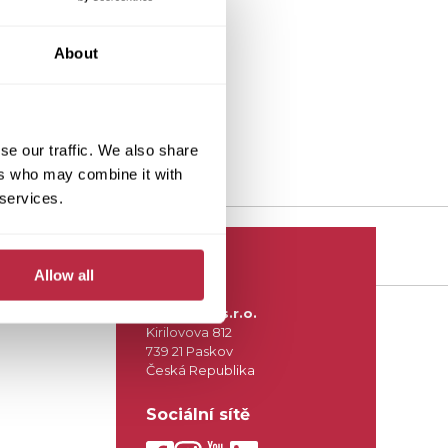
About
se our traffic. We also share
ers who may combine it with
 services.
Kontakt
Allow all
Fortemix, s.r.o.
Kirilovova 812
739 21 Paskov
Česká Republika
Sociální sítě