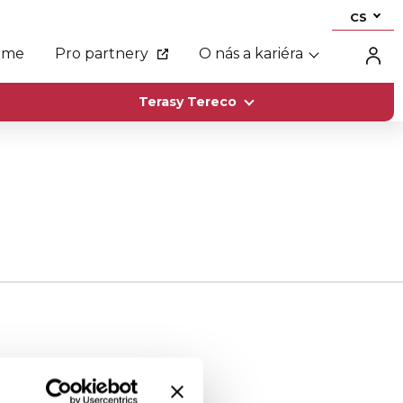
CS
eme
Pro partnery
O nás a kariéra
Terasy Tereco