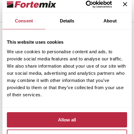
Consent
Details
About
Dlažba Fortelock
This website uses cookies
Proč Fortelock?
We use cookies to personalise content and ads, to
Produkty a řešení
provide social media features and to analyse our traffic.
Služby
We also share information about your use of our site with
Nástroje
our social media, advertising and analytics partners who
Dokumenty
may combine it with other information that you’ve
Kontakty
provided to them or that they’ve collected from your use
Střecha Fortega
of their services.
Proč Fortega?
Produkty
Allow all
Služby
Dokumenty