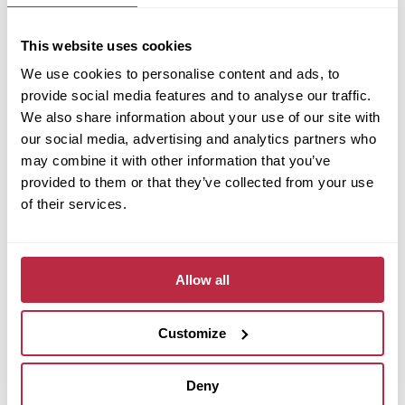
Služby
This website uses cookies
Nástroje
Dokumenty
We use cookies to personalise content and ads, to
Kontakty
provide social media features and to analyse our traffic.
We also share information about your use of our site with
Střecha Fortega
our social media, advertising and analytics partners who
Proč Fortega?
may combine it with other information that you’ve
Produkty
provided to them or that they’ve collected from your use
Služby
of their services.
Dokumenty
Kontakty
Terasy Tereco
Allow all
Proč Tereco?
Customize
Produkty a řešení
Dokumenty
Kontakty
Deny