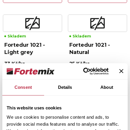
Skladem
Skladem
Fortedur 1021 -
Fortedur 1021 -
Light grey
Natural
33 Kč/ks
25 Kč/ks
27 Kč/ks bez DPH
21 Kč/ks bez DPH
Cena za m²: 928 Kč
Cena za m²: 712 Kč
Consent
Details
About
Detail produktu
Detail produktu
This website uses cookies
1
We use cookies to personalise content and ads, to
provide social media features and to analyse our traffic.