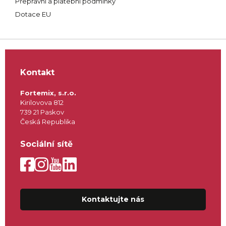
Přepravní a platební podmínky
Dotace EU
Kontakt
Fortemix, s.r.o.
Kirilovova 812
739 21 Paskov
Česká Republika
Sociální sítě
Kontaktujte nás