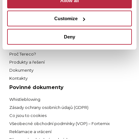
Allow all
Proč Fortega?
Produkty
Služby
Customize
Dokumenty
Kontakty
Deny
Terasy Tereco
Proč Tereco?
Produkty a řešení
Dokumenty
Kontakty
Povinné dokumenty
Whistleblowing
Zásady ochrany osobních údajů (GDPR)
Co jsou to cookies
Všeobecné obchodní podmínky (VOP) – Fortemix
Reklamace a vrácení