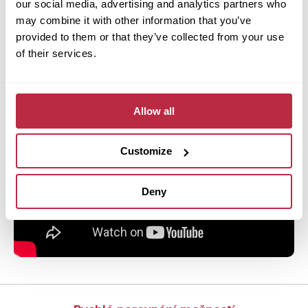
our social media, advertising and analytics partners who
may combine it with other information that you’ve
Pokud chcete mít instalaci naprosto bez starostí,
provided to them or that they’ve collected from your use
můžete využít naši
profesionální pokládku.
of their services.
Postaráme se o vše – od přípravy podkladu až po
dokončení podlahy.
Allow all
Customize
Deny