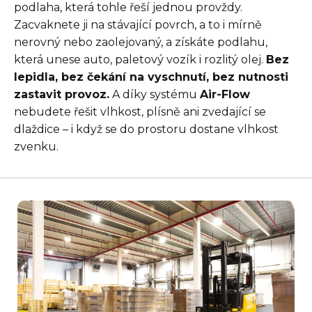
podlaha, která tohle řeší jednou provždy.
Zacvaknete ji na stávající povrch, a to i mírně
nerovný nebo zaolejovaný, a získáte podlahu,
která unese auto, paletový vozík i rozlitý olej.
Bez
lepidla, bez čekání na vyschnutí, bez nutnosti
zastavit provoz.
A díky systému
Air-Flow
nebudete řešit vlhkost, plísně ani zvedající se
dlaždice – i když se do prostoru dostane vlhkost
zvenku.