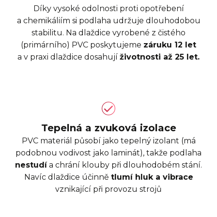
Díky vysoké odolnosti proti opotřebení
a chemikáliím si podlaha udržuje dlouhodobou
stabilitu. Na dlaždice vyrobené z čistého
(primárního) PVC poskytujeme
záruku 12 let
a v praxi dlaždice dosahují
životnosti až 25 let.
Tepelná a zvuková izolace
PVC materiál působí jako tepelný izolant (má
podobnou vodivost jako laminát), takže podlaha
nestudí
a chrání klouby při dlouhodobém stání.
Navíc dlaždice účinně
tlumí hluk a vibrace
vznikající při provozu strojů