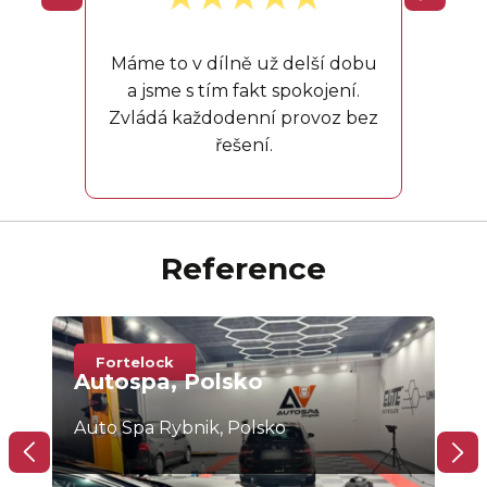
a to
neklo
Máme to v dílně už delší dobu
a jsme s tím fakt spokojení.
Zvládá každodenní provoz bez
řešení.
Reference
Fortelock
F
Autospa, Polsko
Au
Auto Spa Rybnik, Polsko
Slo