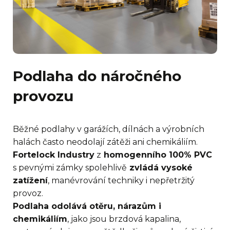
Podlaha do náročného
provozu
Běžné podlahy v garážích, dílnách a výrobních
halách často neodolají zátěži ani chemikáliím.
Fortelock Industry
z
homogenního 100% PVC
s pevnými zámky spolehlivě
zvládá vysoké
zatížení
, manévrování techniky i nepřetržitý
provoz.
Podlaha odolává otěru, nárazům i
chemikáliím
, jako jsou brzdová kapalina,