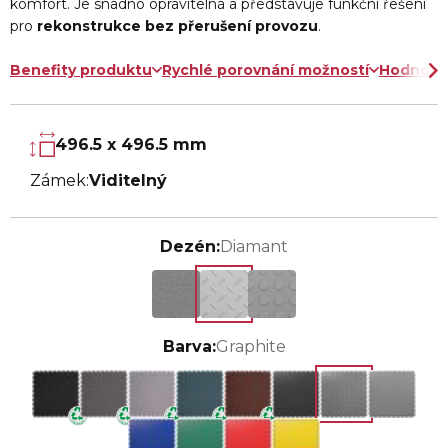
komfort. Je snadno opravitelná a představuje funkční řešení
pro
rekonstrukce bez přerušení provozu
.
Benefity produktu
Rychlé porovnání možností
Hodnoce
496.5 x 496.5 mm
Zámek:
Viditelný
Dezén:
Diamant
Barva:
Graphite