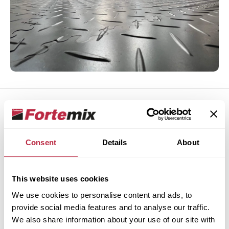
Jak správně instalovat
podlahu Fortelock
Consent
Details
About
Dlaždice Fortelock stačí jednoduše zacvaknout do
This website uses cookies
sebe, takže pokládku bez problémů zvládnete
We use cookies to personalise content and ads, to
i svépomocí. Jak přesně postupovat, ukáže náš
provide social media features and to analyse our traffic.
krátký videonávod krok za krokem.
We also share information about your use of our site with