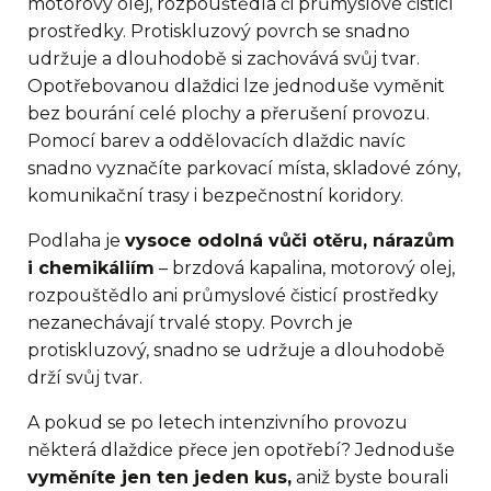
motorový olej, rozpouštědla či průmyslové čisticí
prostředky. Protiskluzový povrch se snadno
udržuje a dlouhodobě si zachovává svůj tvar.
Opotřebovanou dlaždici lze jednoduše vyměnit
bez bourání celé plochy a přerušení provozu.
Pomocí barev a oddělovacích dlaždic navíc
snadno vyznačíte parkovací místa, skladové zóny,
komunikační trasy i bezpečnostní koridory.
Podlaha je
vysoce odolná vůči otěru, nárazům
i chemikáliím
– brzdová kapalina, motorový olej,
rozpouštědlo ani průmyslové čisticí prostředky
nezanechávají trvalé stopy. Povrch je
protiskluzový, snadno se udržuje a dlouhodobě
drží svůj tvar.
A pokud se po letech intenzivního provozu
některá dlaždice přece jen opotřebí? Jednoduše
vyměníte jen ten jeden kus,
aniž byste bourali