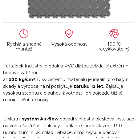
Rychlá a snadná
Vysoká odolnost
100 %
montáž
recyklovatelný
Fortelock Industry je odolná PVC dlažba zvládající extrémní
bodové zatížení
až
520 kg/cm²
. Díky čistému materiálu je ideální pro haly či
sklady a výrobce na ni poskytuje
záruku 12 let
. Zajišťuje
vysokou stabilitu a dlouhou životnost i při pojezdu těžké
manipulační techniky.
Unikátní
systém Air-flow
odvádí vlhkost a blesková instalace
na volno šetří čas i náklady. Podlaha s protiskluzem R10
účinně tlumí hluk, chlad i vibrace, čímž zvyšuje pracovní