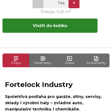
2
Pokryje: 0,25 m
Vložit do košíku
Popis
Parametry
Videa
Dokumenty
Fortelock Industry
Spolehlivá podlaha pro garáže, dílny, servisy,
sklady i výrobní haly – zvládne auto,
manipulační techniku i chemikálie.