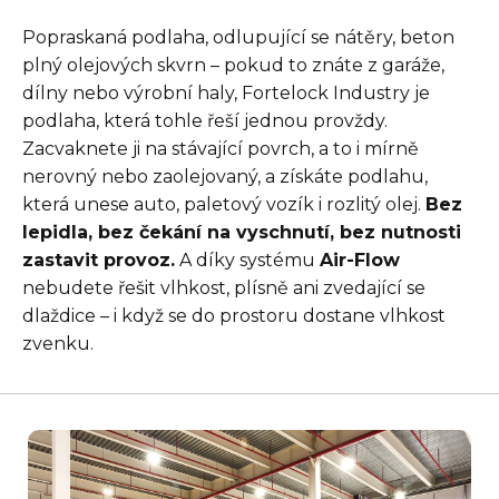
Popraskaná podlaha, odlupující se nátěry, beton
plný olejových skvrn – pokud to znáte z garáže,
dílny nebo výrobní haly, Fortelock Industry je
podlaha, která tohle řeší jednou provždy.
Zacvaknete ji na stávající povrch, a to i mírně
nerovný nebo zaolejovaný, a získáte podlahu,
která unese auto, paletový vozík i rozlitý olej.
Bez
lepidla, bez čekání na vyschnutí, bez nutnosti
zastavit provoz.
A díky systému
Air-Flow
nebudete řešit vlhkost, plísně ani zvedající se
dlaždice – i když se do prostoru dostane vlhkost
zvenku.