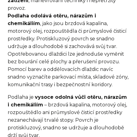
zatížení
, manévrování techniky i nepřetržitý
provoz.
Podlaha odolává otěru, nárazům i
chemikáliím
, jako jsou brzdová kapalina,
motorový olej, rozpouštědla či průmyslové čisticí
prostředky. Protiskluzový povrch se snadno
udržuje a dlouhodobě si zachovává svůj tvar.
Opotřebovanou dlaždici lze jednoduše vyměnit
bez bourání celé plochy a přerušení provozu.
Pomocí barev a oddělovacích dlaždic navíc
snadno vyznačíte parkovací místa, skladové zóny,
komunikační trasy i bezpečnostní koridory.
Podlaha je
vysoce odolná vůči otěru, nárazům
i chemikáliím
– brzdová kapalina, motorový olej,
rozpouštědlo ani průmyslové čisticí prostředky
nezanechávají trvalé stopy. Povrch je
protiskluzový, snadno se udržuje a dlouhodobě
drží svůj tvar.