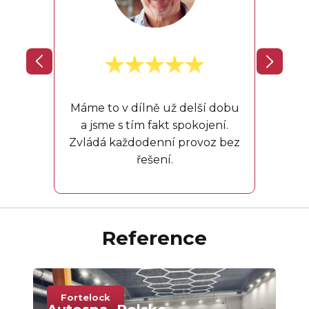
V aut
a to
neklo
Máme to v dílně už delší dobu
a jsme s tím fakt spokojení.
Zvládá každodenní provoz bez
řešení.
Reference
Fortelock
F