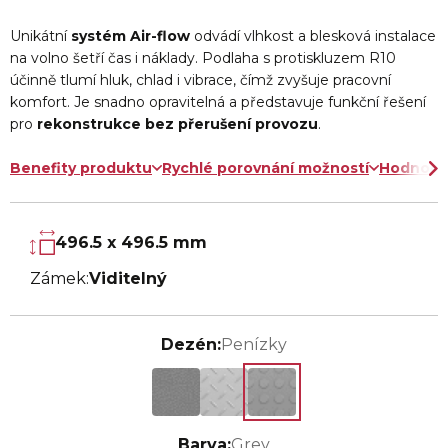
Unikátní
systém Air-flow
odvádí vlhkost a blesková instalace
na volno šetří čas i náklady. Podlaha s protiskluzem R10
účinně tlumí hluk, chlad i vibrace, čímž zvyšuje pracovní
komfort. Je snadno opravitelná a představuje funkční řešení
pro
rekonstrukce bez přerušení provozu
.
Benefity produktu
Rychlé porovnání možností
Hodnoce
496.5 x 496.5 mm
Zámek:
Viditelný
Dezén:
Penízky
Barva:
Grey