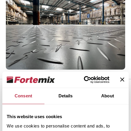
Consent
Details
About
Jak správně instalovat
podlahu Fortelock
This website uses cookies
We use cookies to personalise content and ads, to
Dlaždice Fortelock stačí jednoduše zacvaknout do