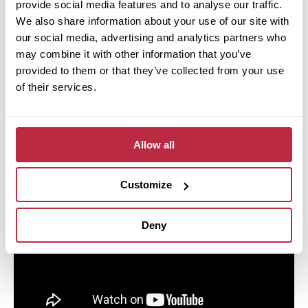
provide social media features and to analyse our traffic.
sebe, takže pokládku bez problémů zvládnete
We also share information about your use of our site with
i svépomocí. Jak přesně postupovat, ukáže náš
our social media, advertising and analytics partners who
krátký videonávod krok za krokem.
may combine it with other information that you’ve
provided to them or that they’ve collected from your use
of their services.
Pokud chcete mít instalaci naprosto bez starostí,
můžete využít naši
profesionální pokládku.
Postaráme se o vše – od přípravy podkladu až po
dokončení podlahy.
Allow all
Customize
Deny