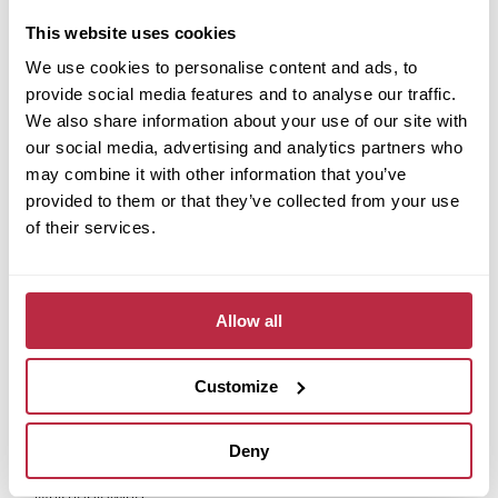
Nástroje
This website uses cookies
Dokumenty
We use cookies to personalise content and ads, to
Kontakty
provide social media features and to analyse our traffic.
Střecha Fortega
We also share information about your use of our site with
Proč Fortega?
our social media, advertising and analytics partners who
Produkty
may combine it with other information that you’ve
provided to them or that they’ve collected from your use
Služby
of their services.
Dokumenty
Kontakty
Terasy Tereco
Allow all
Proč Tereco?
Produkty a řešení
Customize
Dokumenty
Kontakty
Deny
Povinné dokumenty
Whistleblowing