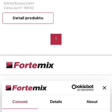
929 Kč/ks bez DPH
Cena za m²: 169 Kč
Detail produktu
1
Dlažba Fortelock
Proč Fortelock?
Produkty a řešení
Consent
Details
About
Služby