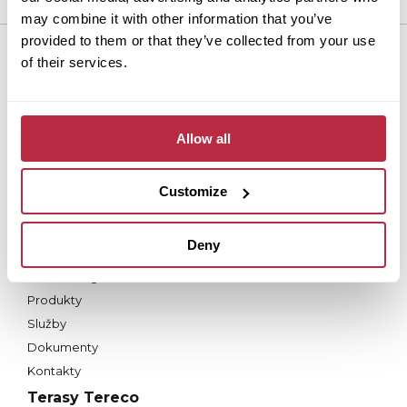
may combine it with other information that you’ve
provided to them or that they’ve collected from your use
Dlažba Fortelock
of their services.
Proč Fortelock?
Produkty a řešení
Allow all
Služby
Nástroje
Dokumenty
Customize
Kontakty
Střecha Fortega
Deny
Proč Fortega?
Produkty
Služby
Dokumenty
Kontakty
Terasy Tereco