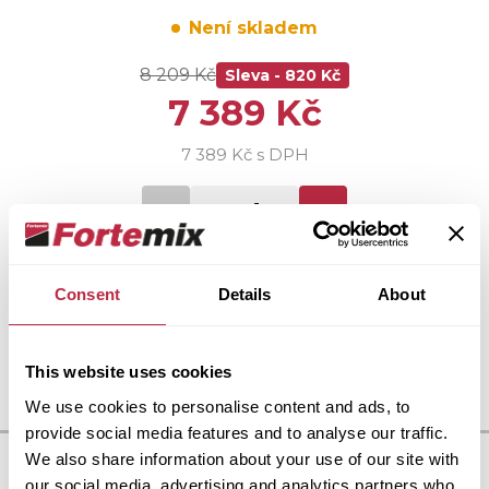
Není skladem
8 209 Kč
Sleva -
820 Kč
7 389 Kč
7 389 Kč s DPH
Není skladem
Celkem
Vložit do košíku
Consent
Details
About
7 389 Kč
This website uses cookies
We use cookies to personalise content and ads, to
provide social media features and to analyse our traffic.
We also share information about your use of our site with
our social media, advertising and analytics partners who