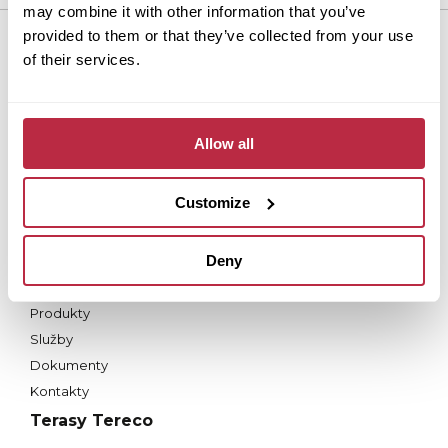
may combine it with other information that you’ve
provided to them or that they’ve collected from your use
Dlažba Fortelock
of their services.
Proč Fortelock?
Produkty a řešení
Služby
Allow all
Nástroje
Dokumenty
Customize
Kontakty
Střecha Fortega
Deny
Proč Fortega?
Produkty
Služby
Dokumenty
Kontakty
Terasy Tereco