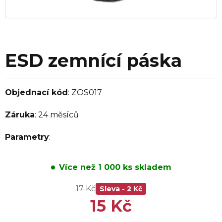
ESD zemnící páska
Objednací kód
:
ZOS017
Záruka
:
24 měsíců
Parametry
:
Více než 1 000 ks skladem
17 Kč
Sleva -
2 Kč
15 Kč