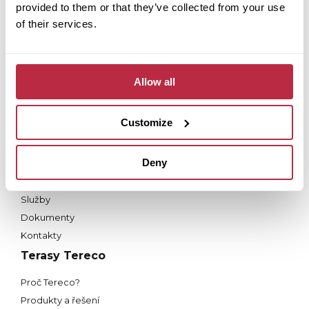
Dlažba Fortelock
provided to them or that they’ve collected from your use
of their services.
Proč Fortelock?
Produkty a řešení
Služby
Nástroje
Allow all
Dokumenty
Kontakty
Customize
Střecha Fortega
Deny
Proč Fortega?
Produkty
Služby
Dokumenty
Kontakty
Terasy Tereco
Proč Tereco?
Produkty a řešení