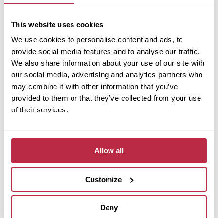
Služby
This website uses cookies
Nástroje
Dokumenty
We use cookies to personalise content and ads, to
Kontakty
provide social media features and to analyse our traffic.
We also share information about your use of our site with
Střecha Fortega
our social media, advertising and analytics partners who
Proč Fortega?
may combine it with other information that you’ve
Produkty
provided to them or that they’ve collected from your use
Služby
of their services.
Dokumenty
Kontakty
Terasy Tereco
Allow all
Proč Tereco?
Customize
Produkty a řešení
Dokumenty
Kontakty
Deny