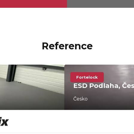
Reference
Fortelock
ESD Podlaha, Če
Česko