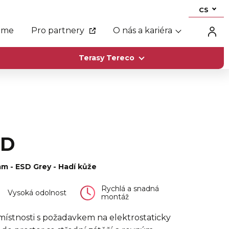
CS
eme
Pro partnery
O nás a kariéra
Terasy Tereco
SD
mm - ESD Grey - Hadí kůže
Rychlá a snadná
Vysoká odolnost
montáž
místnosti s požadavkem na elektrostaticky