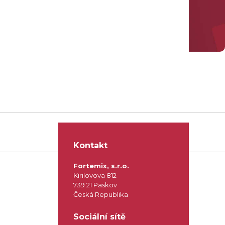
Kontakt
Fortemix, s.r.o.
Kirilovova 812
739 21 Paskov
Česká Republika
Sociální sítě