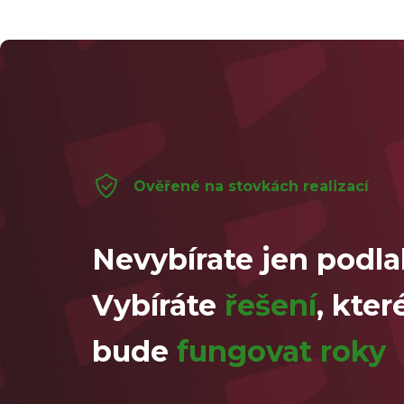
Ověřené na stovkách realizací
Nevybírate jen podla
Vybíráte
řešení
, kter
bude
fungovat roky