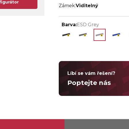
figurátor
Zámek:
Viditelný
Barva:
ESD Grey
Líbí se vám řešení?
Poptejte nás