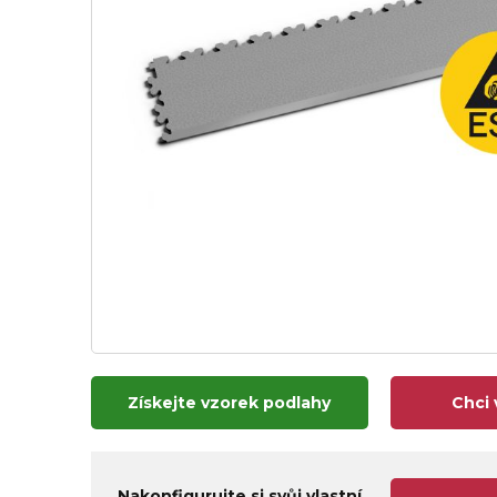
Získejte vzorek podlahy
Chci 
Nakonfigurujte si svůj vlastní