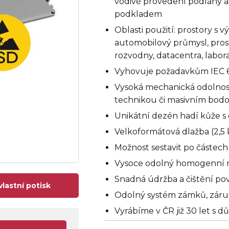
vodivé provedení podlahy a 
podkladem
Oblasti použití: prostory s
automobilový průmysl, pros
rozvodny, datacentra, labora
Vyhovuje požadavkům IEC 6
Vysoká mechanická odolnos
technikou či masivním bod
Unikátní dezén hadí kůže s
Velkoformátová dlažba (2,5 k
Možnost sestavit po částec
Vysoce odolný homogenní 
Snadná údržba a čištění po
vlastní potisk
Odolný systém zámků, záruka 
Vyrábíme v ČR již 30 let s 