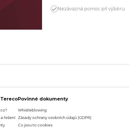
Nezávazná pomoc při výběru
 Tereco
Povinné dokumenty
eco?
Whistleblowing
a řešení
Zásady ochrany osobních údajů (GDPR)
ty
Co jsou to cookies