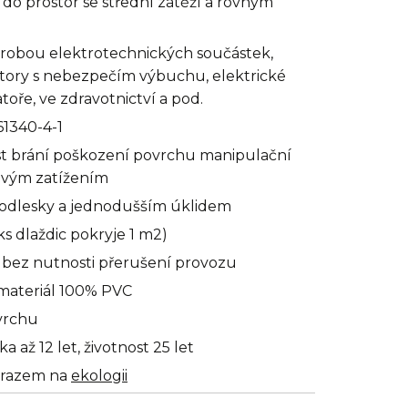
do prostor se střední zátěží a rovným
 výrobou elektrotechnických součástek,
tory s nebezpečím výbuchu, elektrické
toře, ve zdravotnictví a pod.
1340-4-1
t brání poškození povrchu manipulační
ovým zatížením
 odlesky a jednodušším úklidem
s dlaždic pokryje 1 m2)
h bez nutnosti přerušení provozu
materiál 100% PVC
vrchu
až 12 let, životnost 25 let
důrazem na
ekologii