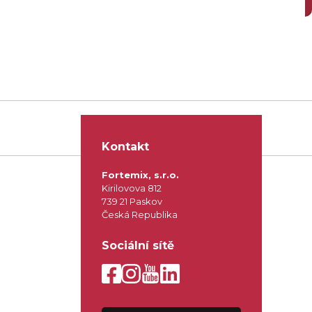
Kontakt
Fortemix, s.r.o.
Kirilovova 812
739 21 Paskov
Česká Republika
Sociální sítě