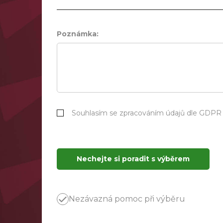
Poznámka:
Souhlasím se zpracováním údajů dle GDPR
Nechejte si poradit s výběrem
Nezávazná pomoc při výběru