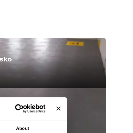
esko
About