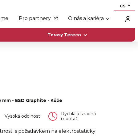
CS
eme
Pro partnery
O nás a kariéra
Terasy Tereco
5 mm - ESD Graphite - Kůže
Rychlá a snadná
Vysoká odolnost
montáž
tnosti s požadavkem na elektrostaticky