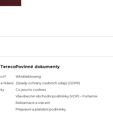
 Tereco
Povinné dokumenty
eco?
Whistleblowing
a řešení
Zásady ochrany osobních údajů (GDPR)
ty
Co jsou to cookies
Všeobecné obchodní podmínky (VOP) – Fortemix
Reklamace a vrácení
Přepravní a platební podmínky