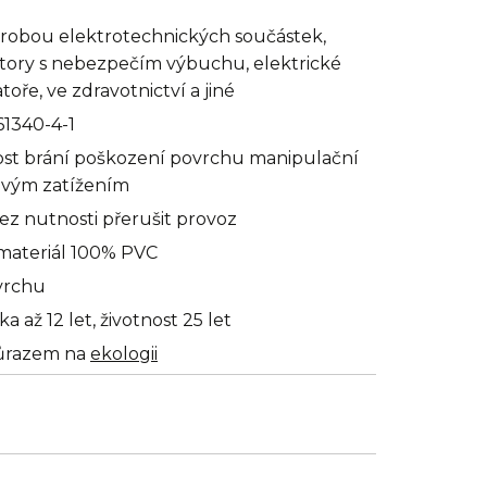
 výrobou elektrotechnických součástek,
tory s nebezpečím výbuchu, elektrické
oře, ve zdravotnictví a jiné
1340-4-1
ost brání poškození povrchu manipulační
ovým zatížením
ez nutnosti přerušit provoz
materiál 100% PVC
vrchu
až 12 let, životnost 25 let
důrazem na
ekologii