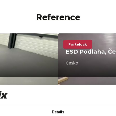
Reference
Fortelock
ESD Podlaha, Č
Česko
Details