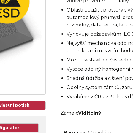
vodivé provedení podlahy
Oblasti použití: prostory s
automobilový průmysl, pros
rozvodny, datacentra, laborat
Vyhovuje požadavkům IEC 6
Nejvyšší mechanická odoln
technikou či masivním bod
Možno sestavit po částech b
Vysoce odolný homogenní 
Snadná údržba a čištění po
Odolný systém zámků, záruka 
Vyrábíme v ČR už 30 let s 
vlastní potisk
Zámek:
Viditelný
figurátor
Barva:
ESD Graphite