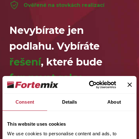
Ověřené na stovkách realizací
Nevybírate jen
podlahu. Vybíráte
řešení
, které bude
fungovat roky
Vyplňte formulář a objednejte si vzorek dlaždice
Consent
Details
About
8×8 cm.
This website uses cookies
Zavolá vám odborník Karel
We use cookies to personalise content and ads, to