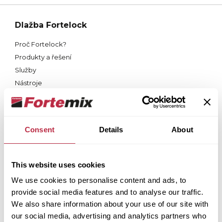
Dlažba Fortelock
Proč Fortelock?
Produkty a řešení
Služby
Nástroje
Dokumenty
Kontakty
Střecha Fortega
Consent
Details
About
Proč Fortega?
Produkty
This website uses cookies
Služby
We use cookies to personalise content and ads, to
Dokumenty
provide social media features and to analyse our traffic.
Kontakty
We also share information about your use of our site with
Terasy Tereco
our social media, advertising and analytics partners who