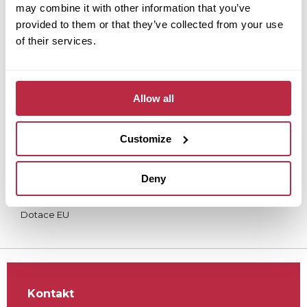
may combine it with other information that you’ve
Proč Tereco?
provided to them or that they’ve collected from your use
Produkty a řešení
of their services.
Dokumenty
Kontakty
Povinné dokumenty
Allow all
Whistleblowing
Zásady ochrany osobních údajů (GDPR)
Customize
Co jsou to cookies
Všeobecné obchodní podmínky (VOP) – Fortemix
Deny
Reklamace a vrácení
Přepravní a platební podmínky
Dotace EU
Kontakt