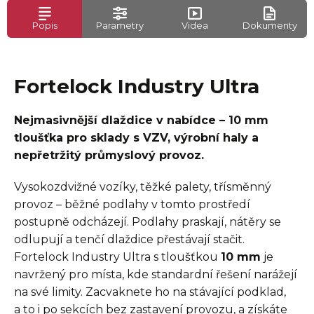
Popis
Parametry
Videa
Dokumenty
Fortelock Industry Ultra
Nejmasivnější dlaždice v nabídce – 10 mm
tloušťka pro sklady s VZV, výrobní haly a
nepřetržitý průmyslový provoz.
Vysokozdvižné vozíky, těžké palety, třísměnný
provoz – běžné podlahy v tomto prostředí
postupně odcházejí. Podlahy praskají, nátěry se
odlupují a tenčí dlaždice přestávají stačit.
Fortelock Industry Ultra s tloušťkou
10 mm
je
navržený pro místa, kde standardní řešení narážejí
na své limity. Zacvaknete ho na stávající podklad,
a to i po sekcích bez zastavení provozu, a získáte