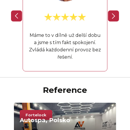
V aut
a to
neklo
Máme to v dílně už delší dobu
a jsme s tím fakt spokojení.
Zvládá každodenní provoz bez
řešení.
Reference
Fortelock
F
Autospa, Polsko
Au