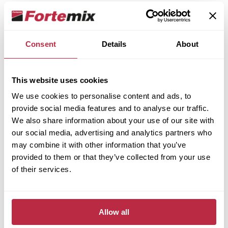
komplikací. Podrobně vám s postupem pomůže
náš krátký videonávod krok za krokem.
Consent
Details
About
Pokud chcete mít instalaci naprosto bez starostí,
můžete využít naši
profesionální pokládku.
Postaráme se o vše – od přípravy podkladu až po
This website uses cookies
dokončení podlahy.
We use cookies to personalise content and ads, to
provide social media features and to analyse our traffic.
We also share information about your use of our site with
our social media, advertising and analytics partners who
may combine it with other information that you’ve
provided to them or that they’ve collected from your use
of their services.
Allow all