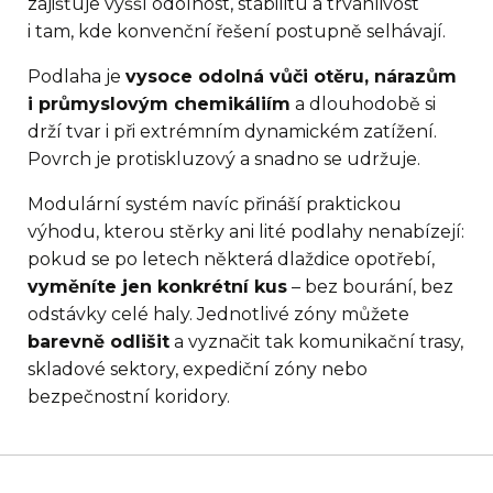
zajišťuje vyšší odolnost, stabilitu a trvanlivost
i tam, kde konvenční řešení postupně selhávají.
Podlaha je
vysoce odolná vůči otěru, nárazům
i průmyslovým chemikáliím
a dlouhodobě si
drží tvar i při extrémním dynamickém zatížení.
Povrch je protiskluzový a snadno se udržuje.
Modulární systém navíc přináší praktickou
výhodu, kterou stěrky ani lité podlahy nenabízejí:
pokud se po letech některá dlaždice opotřebí,
vyměníte jen konkrétní kus
– bez bourání, bez
odstávky celé haly. Jednotlivé zóny můžete
barevně odlišit
a vyznačit tak komunikační trasy,
skladové sektory, expediční zóny nebo
bezpečnostní koridory.