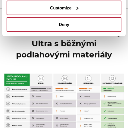
Customize
Rychlé porovnání možností
Deny
Srovnání Fortelock Industry
Ultra s běžnými
podlahovými materiály