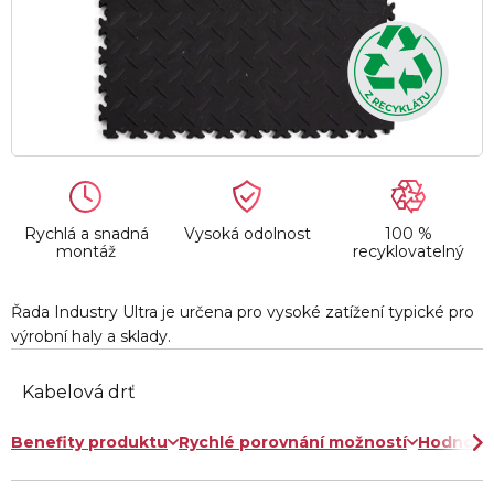
Rychlá a snadná
Vysoká odolnost
100 %
montáž
recyklovatelný
Řada Industry Ultra je určena pro vysoké zatížení typické pro
výrobní haly a sklady.
Kabelová drť
Benefity produktu
Rychlé porovnání možností
Hodnoce