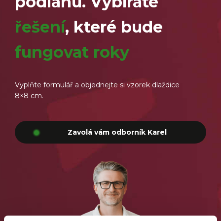
podlahu. Vybíráte
řešení
, které bude
fungovat roky
Vyplňte formulář a objednejte si vzorek dlaždice
8×8 cm.
Zavolá vám odborník Karel