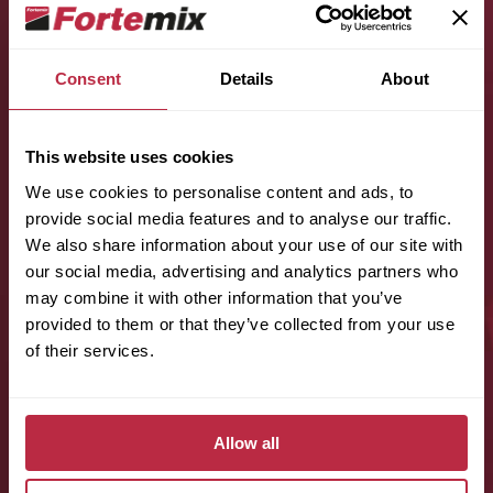
Consent
Details
About
Jméno (povinné):
This website uses cookies
We use cookies to personalise content and ads, to
provide social media features and to analyse our traffic.
Příjmení (povinné):
We also share information about your use of our site with
our social media, advertising and analytics partners who
may combine it with other information that you’ve
provided to them or that they’ve collected from your use
E-mail (povinné):
of their services.
Telefon (povinné):
Allow all