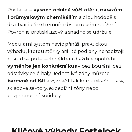
Podlaha je
vysoce odolná vůči otěru, nárazům
i průmyslovým chemikáliím
a dlouhodobě si
drží tvar i při extrémním dynamickém zatížení.
Povrch je protiskluzový a snadno se udržuje.
Modulární systém navíc přináší praktickou
výhodu, kterou stěrky ani lité podlahy nenabízejí:
pokud se po letech některá dlaždice opotřebí,
vyměníte jen konkrétní kus
– bez bourání, bez
odstávky celé haly. Jednotlivé zóny můžete
barevně odlišit
a vyznačit tak komunikační trasy,
skladové sektory, expediční zóny nebo
bezpečnostní koridory.
Klíčové výhody Fortelock