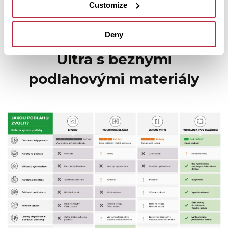
Customize
Rychlé porovnání možností
Deny
Srovnání Fortelock Industry
Ultra s běžnými
podlahovými materiály