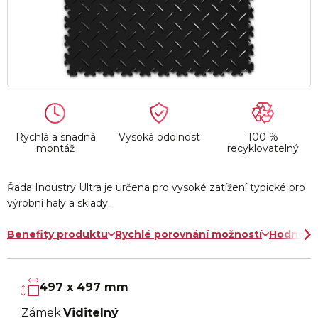
Rychlá a snadná
Vysoká odolnost
100 %
montáž
recyklovatelný
Řada Industry Ultra je určena pro vysoké zatížení typické pro
výrobní haly a sklady.
Benefity produktu
Rychlé porovnání možností
Hodnoce
497 x 497 mm
Zámek:
Viditelný