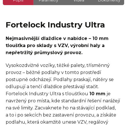
Popis
Parametry
Videa
Dokumenty
Fortelock Industry Ultra
Nejmasivnější dlaždice v nabídce – 10 mm
tloušťka pro sklady s VZV, výrobní haly a
nepřetržitý průmyslový provoz.
Vysokozdvižné vozíky, těžké palety, třísměnný
provoz – běžné podlahy v tomto prostředí
postupně odcházejí. Podlahy praskají, nátěry se
odlupují a tenčí dlaždice přestávají stačit.
Fortelock Industry Ultra s tloušťkou
10 mm
je
navržený pro místa, kde standardní řešení narážejí
na své limity. Zacvaknete ho na stávající podklad,
a to i po sekcích bez zastavení provozu, a získáte
podlahu, která okamžitě unese VZV, regálový