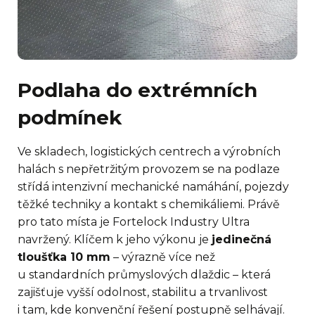
Podlaha do extrémních
podmínek
Ve skladech, logistických centrech a výrobních
halách s nepřetržitým provozem se na podlaze
střídá intenzivní mechanické namáhání, pojezdy
těžké techniky a kontakt s chemikáliemi. Právě
pro tato místa je Fortelock Industry Ultra
navržený. Klíčem k jeho výkonu je
jedinečná
tloušťka 10 mm
– výrazně více než
u standardních průmyslových dlaždic – která
zajišťuje vyšší odolnost, stabilitu a trvanlivost
i tam, kde konvenční řešení postupně selhávají.