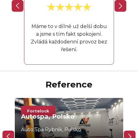
V aut
a to
neklo
Máme to v dílně už delší dobu
a jsme s tím fakt spokojení.
Zvládá každodenní provoz bez
řešení.
Reference
Fortelock
F
Autospa, Polsko
Au
Auto Spa Rybnik, Polsko
Slo