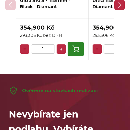
Ultra 510,5 × 145 mm -
Ultra 145 × 145 
Black - Diamant
Diamant
354,900 Kč
354,900 Kč
293,306 Kč bez DPH
293,306 Kč bez D
Ověřené na stovkách realizací
Nevybírate jen
podlahu. Vybíráte