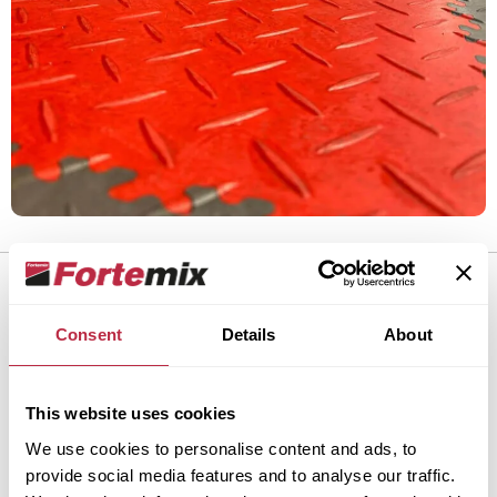
Jak správně instalovat
Consent
Details
About
podlahu Fortelock Industry
Ultra
This website uses cookies
We use cookies to personalise content and ads, to
provide social media features and to analyse our traffic.
Dlaždice Fortelock jednoduše zacvaknete do sebe,