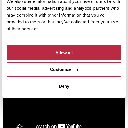
We also share information about your use of our site with
takže podlahu zvládnete položit sami bez komplikací.
our social media, advertising and analytics partners who
Podrobně vám s postupem pomůže náš krátký
may combine it with other information that you’ve
videonávod krok za krokem.
provided to them or that they’ve collected from your use
of their services.
Pokud chcete mít instalaci naprosto bez starostí,
můžete využít naši
profesionální pokládku.
Postaráme se o vše – od přípravy podkladu až po
Allow all
dokončení podlahy.
Customize
Deny