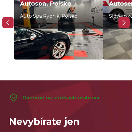
Autospa, Polsko
Autoser
Auto Spa Rybnik, Polsko
Slovensk
Ověřené na stovkách realizací
Nevybírate jen