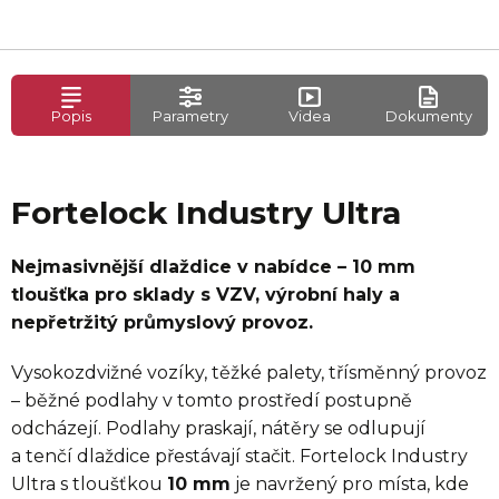
Popis
Parametry
Videa
Dokumenty
Fortelock Industry Ultra
Nejmasivnější dlaždice v nabídce – 10 mm
tloušťka pro sklady s VZV, výrobní haly a
nepřetržitý průmyslový provoz.
Vysokozdvižné vozíky, těžké palety, třísměnný provoz
– běžné podlahy v tomto prostředí postupně
odcházejí. Podlahy praskají, nátěry se odlupují
a tenčí dlaždice přestávají stačit. Fortelock Industry
Ultra s tloušťkou
10 mm
je navržený pro místa, kde