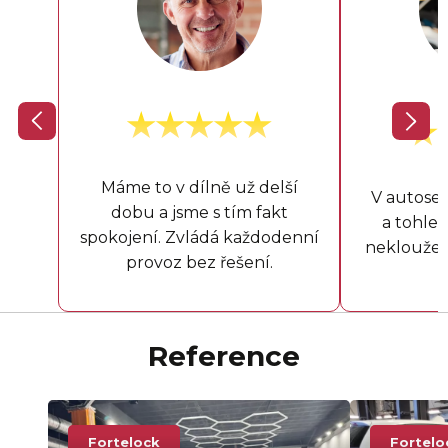
Máme to v dílně už delší
V autoser
dobu a jsme s tím fakt
a tohle s
spokojení. Zvládá každodenní
neklouže a
provoz bez řešení.
Reference
Fortelock
Fortelo