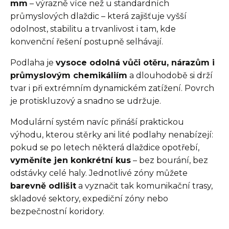
mm
– výrazně více než u standardních
průmyslových dlaždic – která zajišťuje vyšší
odolnost, stabilitu a trvanlivost i tam, kde
konvenční řešení postupně selhávají.
Podlaha je
vysoce odolná vůči otěru, nárazům i
průmyslovým chemikáliím
a dlouhodobě si drží
tvar i při extrémním dynamickém zatížení. Povrch
je protiskluzový a snadno se udržuje.
Modulární systém navíc přináší praktickou
výhodu, kterou stěrky ani lité podlahy nenabízejí:
pokud se po letech některá dlaždice opotřebí,
vyměníte jen konkrétní kus
– bez bourání, bez
odstávky celé haly. Jednotlivé zóny můžete
barevně odlišit
a vyznačit tak komunikační trasy,
skladové sektory, expediční zóny nebo
bezpečnostní koridory.