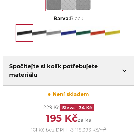
Barva:
Black
Spočítejte si kolik potřebujete
materiálu
Není skladem
229 Kč
Sleva - 34 Kč
195 Kč
za ks
2
161 Kč bez DPH
3 118,393 Kč/m