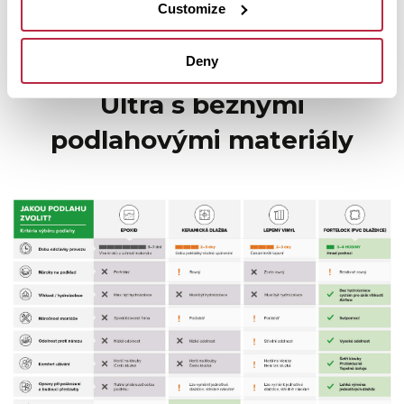
Customize
Rychlé porovnání možností
Deny
Srovnání Fortelock Industry
Ultra s běžnými
podlahovými materiály