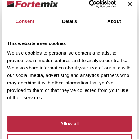
Pokud chcete mít instalaci naprosto bez starostí,
Consent
Details
About
můžete využít naši
profesionální pokládku.
Postaráme se o vše – od přípravy podkladu až po
dokončení podlahy.
This website uses cookies
We use cookies to personalise content and ads, to
provide social media features and to analyse our traffic.
We also share information about your use of our site with
our social media, advertising and analytics partners who
may combine it with other information that you’ve
provided to them or that they’ve collected from your use
of their services.
Allow all