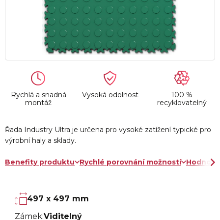
Rychlá a snadná
Vysoká odolnost
100 %
montáž
recyklovatelný
Řada Industry Ultra je určena pro vysoké zatížení typické pro
výrobní haly a sklady.
Benefity produktu
Rychlé porovnání možností
Hodnoce
497 x 497 mm
Zámek:
Viditelný