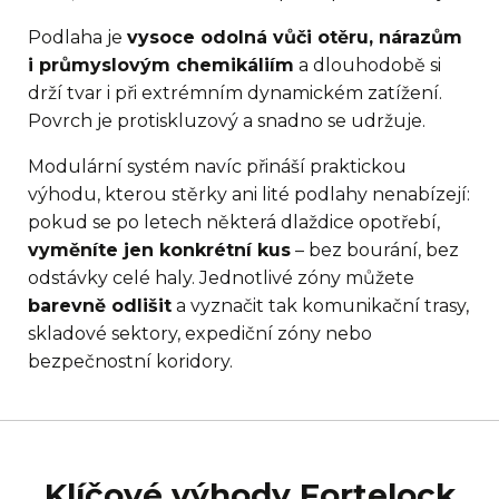
Podlaha je
vysoce odolná vůči otěru, nárazům
i průmyslovým chemikáliím
a dlouhodobě si
drží tvar i při extrémním dynamickém zatížení.
Povrch je protiskluzový a snadno se udržuje.
Modulární systém navíc přináší praktickou
výhodu, kterou stěrky ani lité podlahy nenabízejí:
pokud se po letech některá dlaždice opotřebí,
vyměníte jen konkrétní kus
– bez bourání, bez
odstávky celé haly. Jednotlivé zóny můžete
barevně odlišit
a vyznačit tak komunikační trasy,
skladové sektory, expediční zóny nebo
bezpečnostní koridory.
Klíčové výhody Fortelock