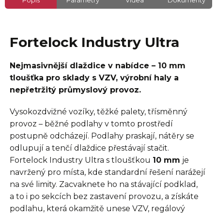
Popis
Parametry
Videa
Dokumenty
Fortelock Industry Ultra
Nejmasivnější dlaždice v nabídce – 10 mm
tloušťka pro sklady s VZV, výrobní haly a
nepřetržitý průmyslový provoz.
Vysokozdvižné vozíky, těžké palety, třísměnný
provoz – běžné podlahy v tomto prostředí
postupně odcházejí. Podlahy praskají, nátěry se
odlupují a tenčí dlaždice přestávají stačit.
Fortelock Industry Ultra s tloušťkou
10 mm
je
navržený pro místa, kde standardní řešení narážejí
na své limity. Zacvaknete ho na stávající podklad,
a to i po sekcích bez zastavení provozu, a získáte
podlahu, která okamžitě unese VZV, regálový