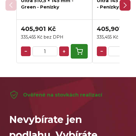
Ultra 510,5 × 145 mm -
Ultra 145 × 145
Green - Penízky
- Penízky
405,901 Kč
405,901 Kč
335,455 Kč bez DPH
335,455 Kč bez D
Ověřené na stovkách realizací
Nevybírate jen
podlahu. Vybíráte