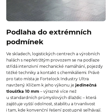
Podlaha do extrémních
podmínek
Ve skladech, logistických centrech a výrobních
halách s nepřetržitým provozem se na podlaze
střídá intenzivní mechanické namáhání, pojezdy
těžké techniky a kontakt s chemikáliemi. Právě
pro tato místa je Fortelock Industry Ultra
navržený. Klíčem k jeho výkonu je
jedinečná
tloušťka 10 mm
– výrazně více než
u standardních průmyslových dlaždic – která
zajišťuje vyšší odolnost, stabilitu a trvanlivost
i tam, kde konvenční řešení postupně selhávají.