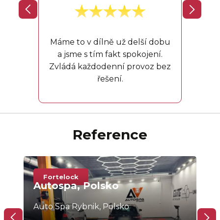
V aut
a to
neklo
Máme to v dílně už delší dobu
a jsme s tím fakt spokojení.
Zvládá každodenní provoz bez
řešení.
Reference
Fortelock
F
Autospa, Polsko
Au
Auto Spa Rybnik, Polsko
Slo