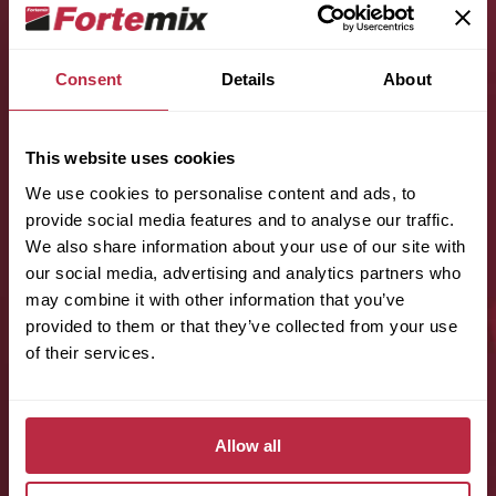
Consent
Details
About
Jméno (povinné):
This website uses cookies
We use cookies to personalise content and ads, to
provide social media features and to analyse our traffic.
Příjmení (povinné):
We also share information about your use of our site with
our social media, advertising and analytics partners who
may combine it with other information that you’ve
provided to them or that they’ve collected from your use
E-mail (povinné):
of their services.
Telefon (povinné):
Allow all