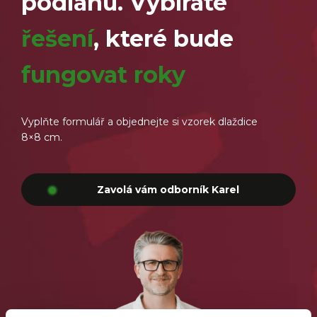
podlahu. Vybíráte
řešení
, které bude
fungovat roky
Vyplňte formulář a objednejte si vzorek dlaždice
8×8 cm.
Zavolá vám odborník Karel