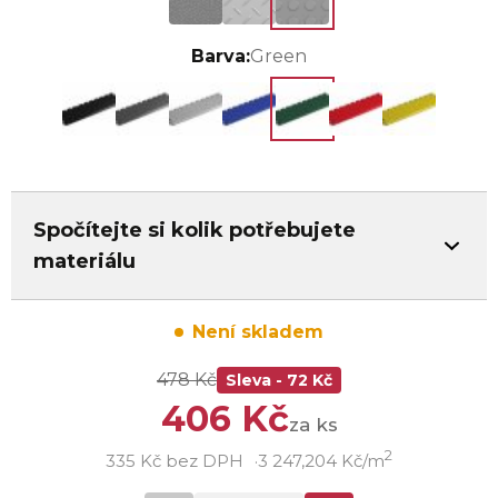
Barva:
Green
Spočítejte si kolik potřebujete
materiálu
Není skladem
478 Kč
Sleva - 72 Kč
406 Kč
za ks
2
335 Kč bez DPH
3 247,204 Kč/m