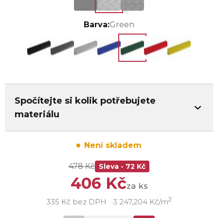
Barva:
Green
Spočítejte si kolik potřebujete
materiálu
Není skladem
478 Kč
Sleva - 72 Kč
406 Kč
za ks
2
335 Kč bez DPH
3 247,204 Kč/m