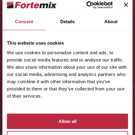
Consent
Details
About
Jméno (povinné):
This website uses cookies
We use cookies to personalise content and ads, to
provide social media features and to analyse our traffic.
Příjmení (povinné):
We also share information about your use of our site with
our social media, advertising and analytics partners who
may combine it with other information that you’ve
provided to them or that they’ve collected from your use
E-mail (povinné):
of their services.
Telefon (povinné):
Allow all