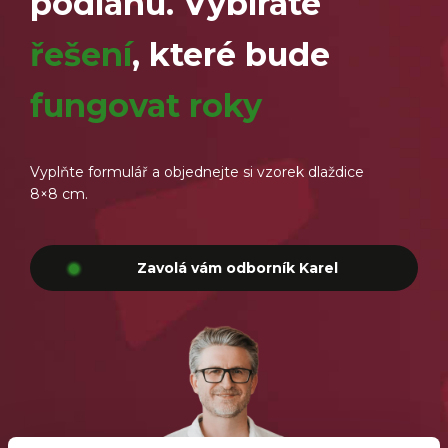
podlahu. Vybíráte
řešení
, které bude
fungovat roky
Vyplňte formulář a objednejte si vzorek dlaždice
8×8 cm.
Zavolá vám odborník Karel