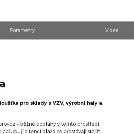
Parametry
Videa
ra
oušťka pro sklady s VZV, výrobní haly a
 provoz – běžné podlahy v tomto prostředí
odlupují a tenčí dlaždice přestávají stačit.