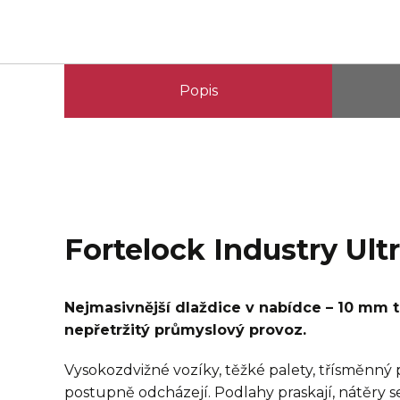
Popis
Fortelock Industry Ult
Nejmasivnější dlaždice v nabídce – 10 mm tl
nepřetržitý průmyslový provoz.
Vysokozdvižné vozíky, těžké palety, třísměnný
postupně odcházejí. Podlahy praskají, nátěry se 