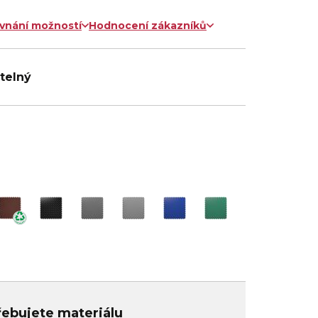
vnání možností
Hodnocení zákazníků
itelný
třebujete materiálu