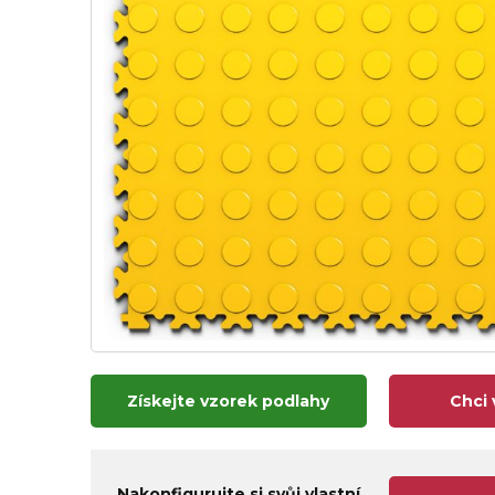
Získejte vzorek podlahy
Chci 
Nakonfigurujte si svůj vlastní