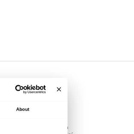
extrémních
About
 centrech a výrobních halách