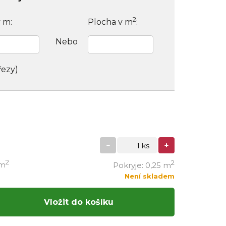
2
v m:
Plocha v m
:
Nebo
řezy)
2
2
/m
Pokryje: 0,25 m
Není skladem
Vložit do košíku