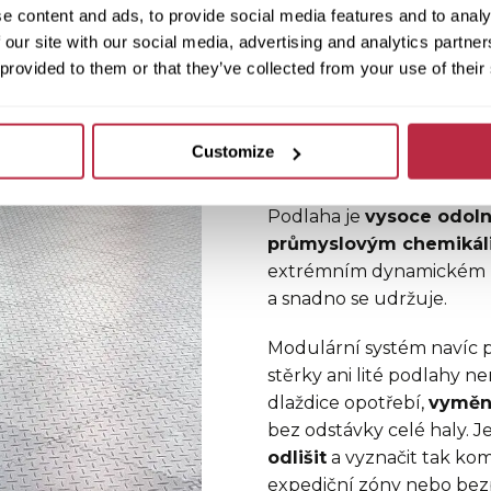
s nepřetržitým provozem s
e content and ads, to provide social media features and to analy
mechanické namáhání, po
 our site with our social media, advertising and analytics partn
s chemikáliemi. Právě pro
 provided to them or that they’ve collected from your use of their
Ultra navržený. Klíčem k
10 mm
– výrazně více ne
dlaždic – která zajišťuje v
Customize
i tam, kde konvenční řeše
Podlaha je
vysoce odoln
průmyslovým chemikál
extrémním dynamickém za
a snadno se udržuje.
Modulární systém navíc p
stěrky ani lité podlahy n
dlaždice opotřebí,
vymění
bez odstávky celé haly. 
odlišit
a vyznačit tak kom
expediční zóny nebo bezp