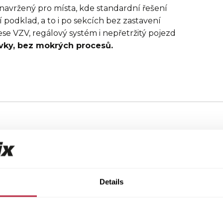
 navržený pro místa, kde standardní řešení
cí podklad, a to i po sekcích bez zastavení
se VZV, regálový systém i nepřetržitý pojezd
ávky, bez mokrých procesů.
Podlaha do 
podmínek
Details
Ve skladech, logistických