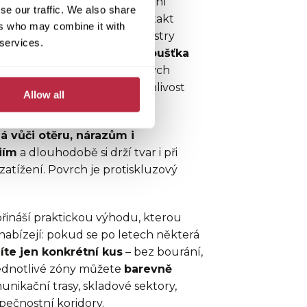
e na podlaze střídá intenzivní
se our traffic. We also share
jezdy těžké techniky a kontakt
ers who may combine it with
 tato místa je Fortelock Industry
 services.
 jeho výkonu je
jedinečná tloušťka
ž u standardních průmyslových
yšší odolnost, stabilitu a trvanlivost
Allow all
ní postupně selhávají.
á vůči otěru, nárazům i
iím
a dlouhodobě si drží tvar i při
tížení. Povrch je protiskluzový
řináší praktickou výhodu, kterou
enabízejí: pokud se po letech některá
te jen konkrétní kus
– bez bourání,
Jednotlivé zóny můžete
barevně
unikační trasy, skladové sektory,
ečnostní koridory.