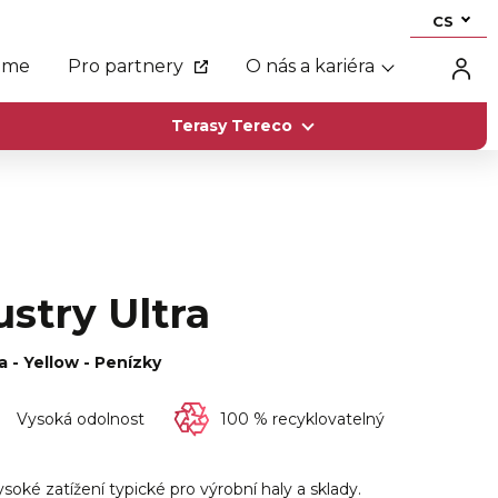
CS
eme
Pro partnery
O nás a kariéra
Terasy Tereco
ustry Ultra
a - Yellow - Penízky
Vysoká odolnost
100 % recyklovatelný
soké zatížení typické pro výrobní haly a sklady.