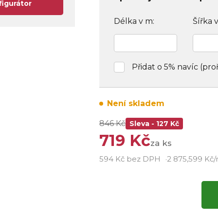
figurátor
Délka v m:
Šířka 
Přidat o 5% navíc (pro
Není skladem
846 Kč
Sleva - 127 Kč
719 Kč
za ks
594 Kč bez DPH
2 875,599 Kč