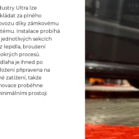
dustry Ultra lze
kládat za plného
ovozu díky zámkovému
stému. Instalace probíhá
 jednotlivých sekcích
z lepidla, broušení
mokrých procesů.
dlaha je ihned po
ložení připravena na
né zatížení, takže
novace proběhne
minimálními prostoji.