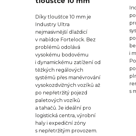
tloušťce 10 mm
In
po
Díky tloušťce 10 mm je
pr
Industry Ultra
sy
nejmasivnější dlaždicí
po
v nabídce Fortelock. Bez
be
problémů odolává
i 
vysokému bodovému
Po
i dynamickému zatížení od
po
těžkých regálových
pl
systémů přes manévrování
re
vysokozdvižných vozíků až
s 
po nepřetržitý pojezd
paletových vozíků
a tahačů. Je ideální pro
logistická centra, výrobní
haly i expediční zóny
s nepřetržitým provozem.