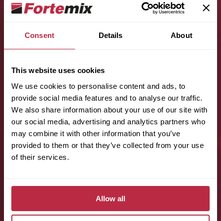
Consent
Details
About
Jméno (povinné):
This website uses cookies
We use cookies to personalise content and ads, to
provide social media features and to analyse our traffic.
Příjmení (povinné):
We also share information about your use of our site with
our social media, advertising and analytics partners who
may combine it with other information that you’ve
provided to them or that they’ve collected from your use
E-mail (povinné):
of their services.
Telefon (povinné):
Allow all