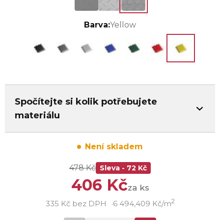
Barva:
Yellow
Spočítejte si kolik potřebujete
materiálu
Není skladem
478 Kč
Sleva - 72 Kč
406 Kč
za ks
2
335 Kč bez DPH
6 494,409 Kč/m