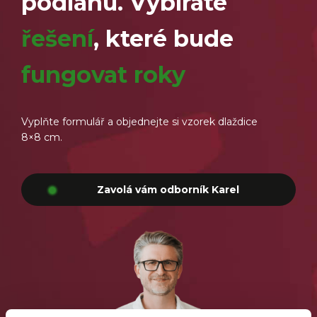
podlahu. Vybíráte
řešení
, které bude
fungovat roky
Vyplňte formulář a objednejte si vzorek dlaždice
8×8 cm.
Zavolá vám odborník Karel