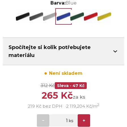
Barva:
Blue
Spočítejte si kolik potřebujete
materiálu
Není skladem
312 Kč
Sleva - 47 Kč
265 Kč
za ks
2
219 Kč bez DPH
2 119,204 Kč/m