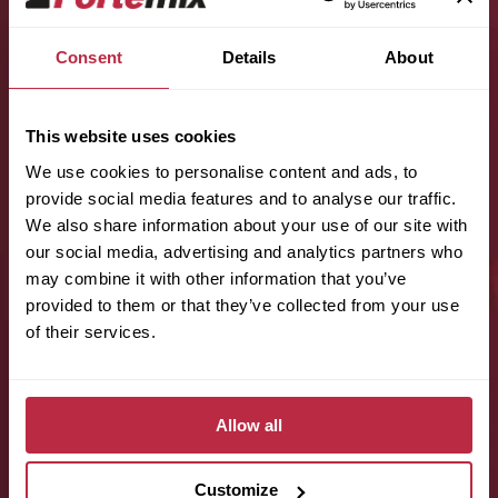
Consent
Details
About
Jméno (povinné):
This website uses cookies
We use cookies to personalise content and ads, to
Příjmení (povinné):
provide social media features and to analyse our traffic.
We also share information about your use of our site with
our social media, advertising and analytics partners who
may combine it with other information that you’ve
E-mail (povinné):
provided to them or that they’ve collected from your use
of their services.
Telefon (povinné):
Allow all
Customize
Odhadovaná plocha místnosti: