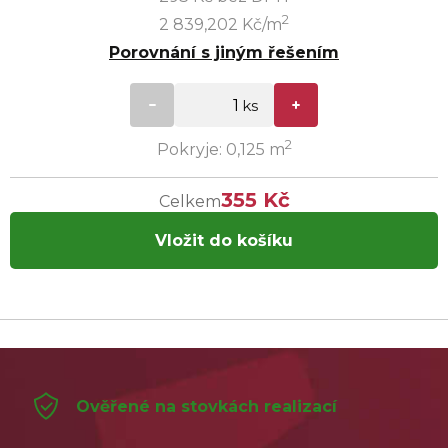
2
2 839,202 Kč/m
Porovnání s jiným řešením
2
Pokryje: 0,125 m
355 Kč
Celkem
Vložit do košíku
Ověřené na stovkách realizací