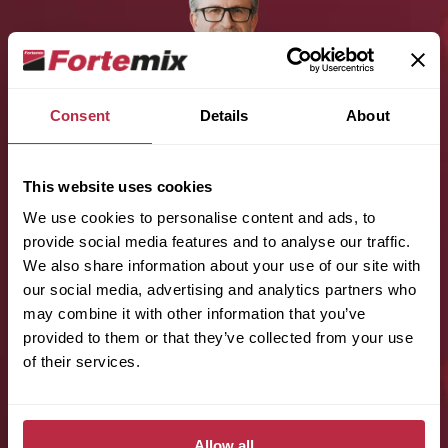
Consent
Details
About
This website uses cookies
Jméno (povinné):
We use cookies to personalise content and ads, to
provide social media features and to analyse our traffic.
We also share information about your use of our site with
our social media, advertising and analytics partners who
Příjmení (povinné):
may combine it with other information that you’ve
provided to them or that they’ve collected from your use
of their services.
E-mail (povinné):
Allow all