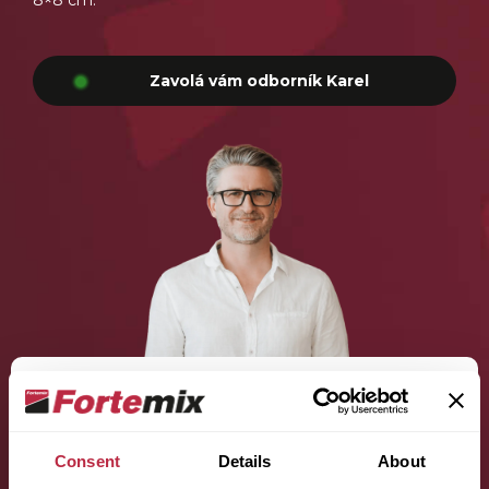
8×8 cm.
Zavolá vám odborník Karel
Jméno (povinné):
Consent
Details
About