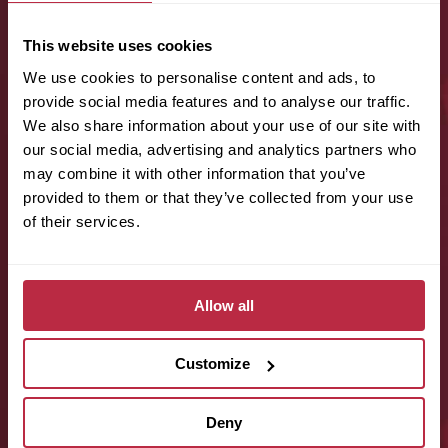
Příjmení (povinné):
This website uses cookies
We use cookies to personalise content and ads, to
provide social media features and to analyse our traffic.
E-mail (povinné):
We also share information about your use of our site with
our social media, advertising and analytics partners who
may combine it with other information that you’ve
provided to them or that they’ve collected from your use
Telefon (povinné):
of their services.
Odhadovaná plocha místnosti:
Allow all
Customize
Typ prostoru:
Deny