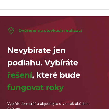
Ověřené na stovkách realizací
Nevybírate jen
podlahu. Vybíráte
řešení
, které bude
fungovat roky
Vyplňte formulář a objednejte si vzorek dlaždice