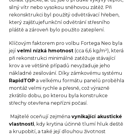
silný vítr nebo vysokou sněhovou zátěž. Při
rekonsktrukci byl použitý odvětrávací hřeben,
který zajišťujefunkční odvětrání střesního
pláště a zároveň bylo použito zateplení.
Klíčovým faktorem pro volbu Fortega Neo byla
její
velmi nízká hmotnost
(cca 6,6 kg/m²), která
při rekonstrukci minimálně zatěžuje stávající
krov a ve většině případů nevyžaduje jeho
nákladné zesilování. Díky zámkovému systému
RapidTOP
a velkému formátu panelů proběhla
montáž velmi rychle a přesně, což výrazně
zkrátilo dobu, po kterou byla konstrukce
střechy otevřena nepřízni počasí.
Majitelé oceňují zejména
vynikající akustické
vlastnosti
, kdy krytina účinně tlumí hluk deště
a krupobití, a také její dlouhou životnost