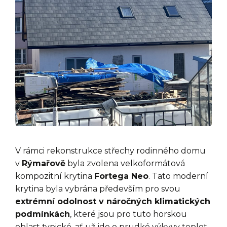
V rámci rekonstrukce střechy rodinného domu
v
Rýmařově
byla zvolena velkoformátová
kompozitní krytina
Fortega Neo
. Tato moderní
krytina byla vybrána především pro svou
extrémní odolnost v náročných klimatických
podmínkách
, které jsou pro tuto horskou
oblast typické, ať už jde o prudké výkyvy teplot,