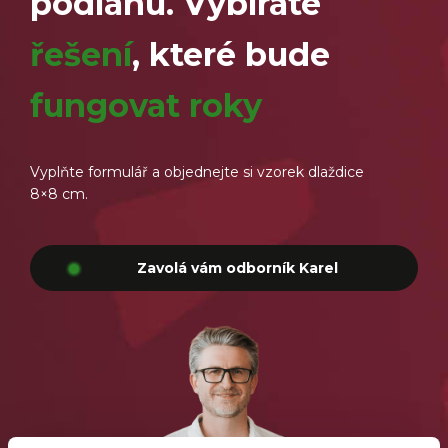
podlahu. Vybíráte
řešení
, které bude
fungovat roky
Vyplňte formulář a objednejte si vzorek dlaždice
8×8 cm.
Zavolá vám odborník Karel