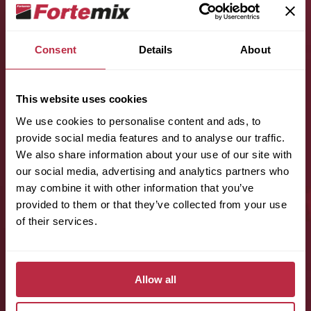
Consent
Details
About
Jméno (povinné):
This website uses cookies
We use cookies to personalise content and ads, to
provide social media features and to analyse our traffic.
Příjmení (povinné):
We also share information about your use of our site with
our social media, advertising and analytics partners who
may combine it with other information that you’ve
provided to them or that they’ve collected from your use
E-mail (povinné):
of their services.
Telefon (povinné):
Allow all