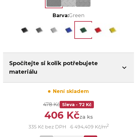
Barva:
Green
Spočítejte si kolik potřebujete
materiálu
Není skladem
478 Kč
Sleva - 72 Kč
406 Kč
za ks
2
335 Kč bez DPH
6 494,409 Kč/m