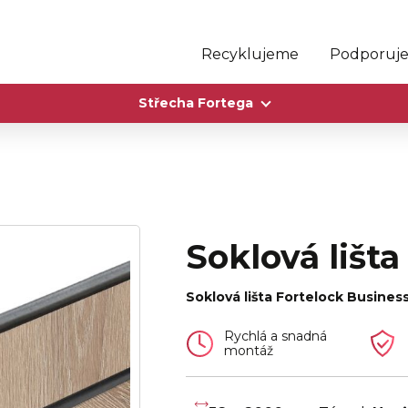
Recyklujeme
Podporuj
Střecha Fortega
Soklová lišt
Soklová lišta Fortelock Busines
Rychlá a snadná
montáž