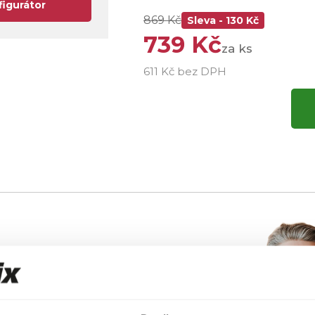
figurátor
869 Kč
Sleva - 130 Kč
739 Kč
za ks
611 Kč bez DPH