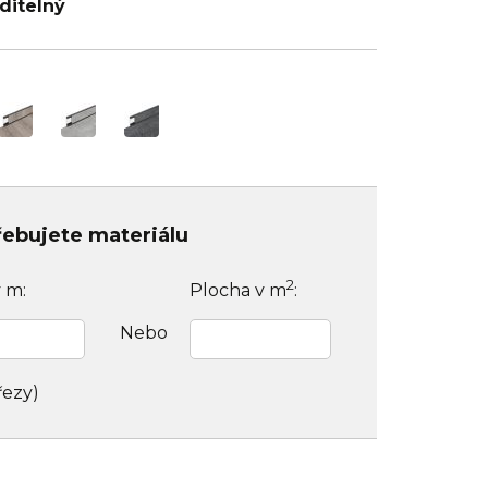
ditelný
třebujete materiálu
2
v m:
Plocha v m
:
Nebo
řezy)