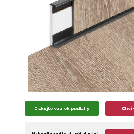
Získejte vzorek podlahy
Chci 
Nakonfigurujte si svůj vlastní