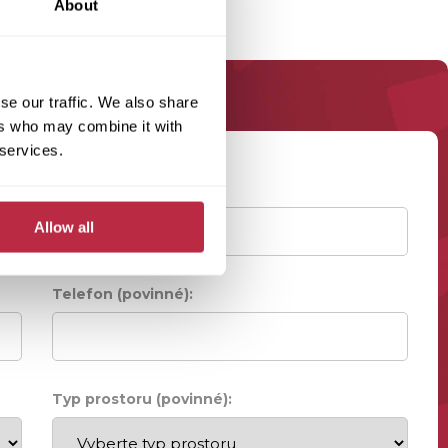
About
se our traffic. We also share
ers who may combine it with
 services.
Příjmení (povinné):
Allow all
Telefon (povinné):
Typ prostoru (povinné):