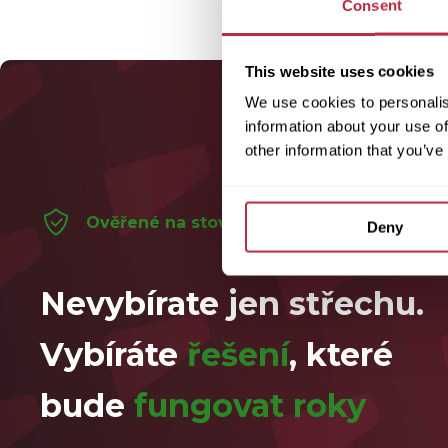
Consent
This website uses cookies
We use cookies to personalis
information about your use of
other information that you’ve
Ověřené na stovkách realizací
Deny
Nevybírate jen střechu.
Vybíráte
řešení
, které
bude
fungovat roky