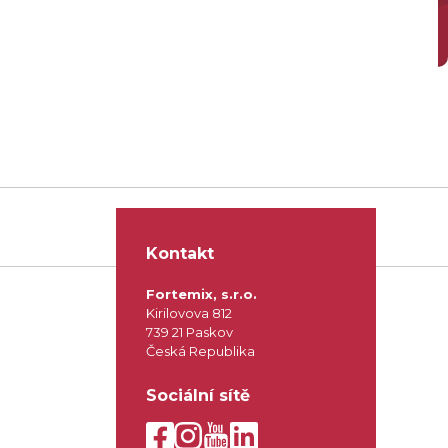
Kontakt
Fortemix, s.r.o.
Kirilovova 812
739 21 Paskov
Česká Republika
Sociální sítě