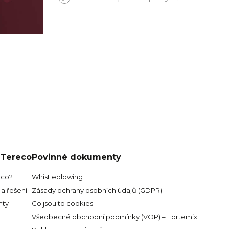
 Tereco
Povinné dokumenty
eco?
Whistleblowing
a řešení
Zásady ochrany osobních údajů (GDPR)
ty
Co jsou to cookies
Všeobecné obchodní podmínky (VOP) – Fortemix