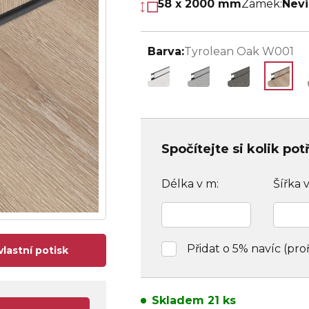
58 x 2000 mm
Zámek:
Nevi
Barva:
Tyrolean Oak W001
Spočítejte si kolik po
Délka v m:
Šířka 
Přidat o 5% navíc (pro
vlastní potisk
Skladem 21 ks