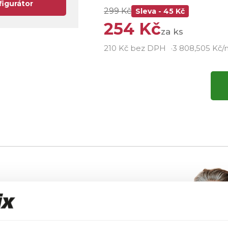
figurátor
299 Kč
Sleva - 45 Kč
254 Kč
za ks
210 Kč bez DPH
3 808,505 Kč/