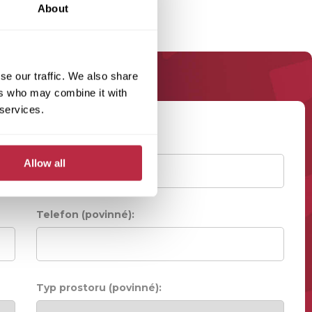
About
se our traffic. We also share
ers who may combine it with
 services.
Příjmení (povinné):
Allow all
Telefon (povinné):
Typ prostoru (povinné):