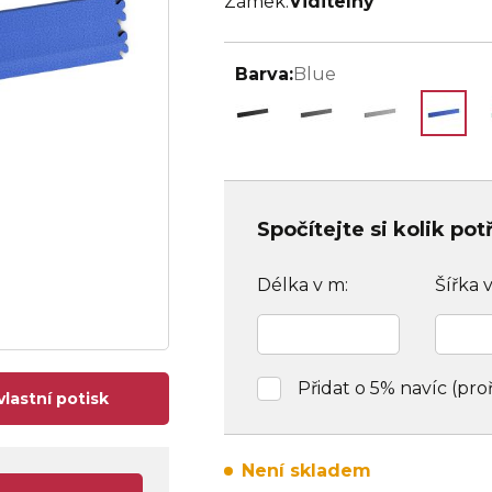
Zámek:
Viditelný
Barva:
Blue
Spočítejte si kolik po
Délka v m:
Šířka 
Přidat o 5% navíc (pro
vlastní potisk
Není skladem