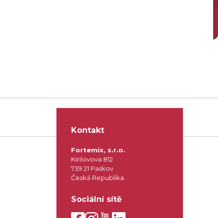
Kontakt
Fortemix, s.r.o.
Kirilovova 812
739 21 Paskov
Česká Republika
Sociální sítě