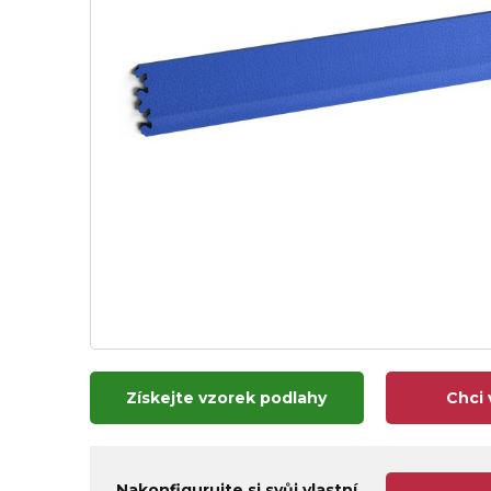
Získejte vzorek podlahy
Chci 
Nakonfigurujte si svůj vlastní