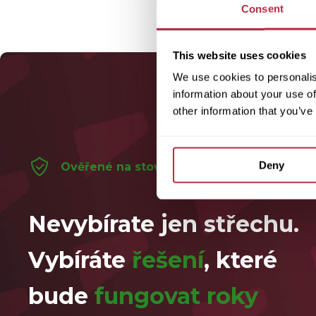
Consent
This website uses cookies
We use cookies to personalis
information about your use of
other information that you’ve
Deny
Ověřené na stovkách realizací
Nevybírate jen střechu.
Vybíráte
řešení
, které
bude
fungovat roky