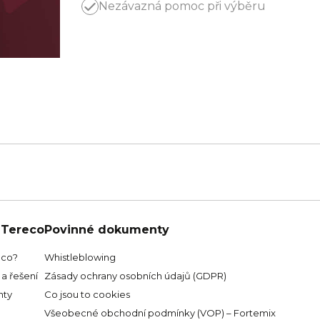
Nezávazná pomoc při výběru
 Tereco
Povinné dokumenty
eco?
Whistleblowing
a řešení
Zásady ochrany osobních údajů (GDPR)
ty
Co jsou to cookies
Všeobecné obchodní podmínky (VOP) – Fortemix