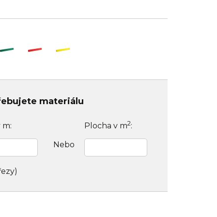
třebujete materiálu
2
v m:
Plocha v m
:
Nebo
řezy)