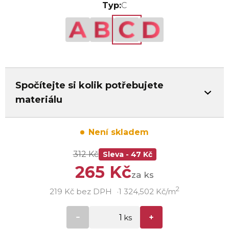
Typ:
C
Spočítejte si kolik potřebujete
materiálu
Není skladem
312 Kč
Sleva - 47 Kč
265 Kč
za ks
2
219 Kč bez DPH
1 324,502 Kč/m