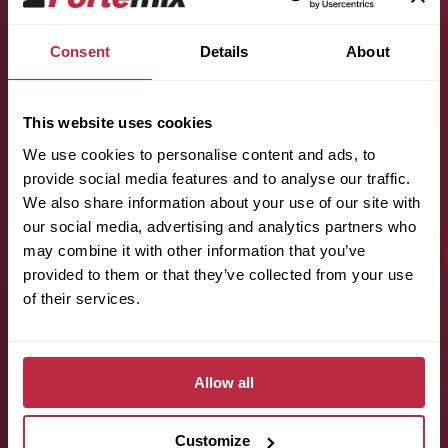
Consent
Details
About
Jméno (povinné):
This website uses cookies
We use cookies to personalise content and ads, to
Příjmení (povinné):
provide social media features and to analyse our traffic.
We also share information about your use of our site with
our social media, advertising and analytics partners who
may combine it with other information that you’ve
E-mail (povinné):
provided to them or that they’ve collected from your use
of their services.
Telefon (povinné):
Allow all
Customize
Odhadovaná plocha místnosti: