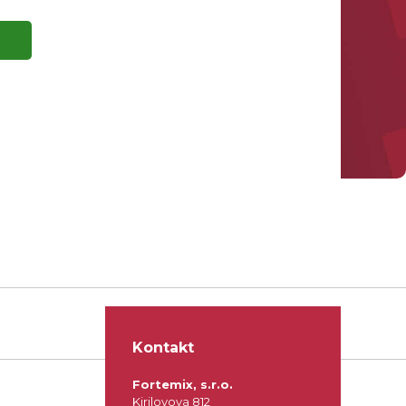
Kontakt
Fortemix, s.r.o.
Kirilovova 812