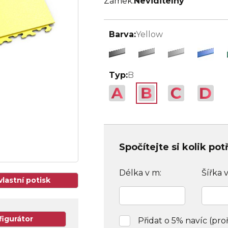
Zámek:
Neviditelný
Barva:
Yellow
Typ:
B
Spočítejte si kolik po
Délka v m:
Šířka 
vlastní potisk
figurátor
Přidat o 5% navíc (pro