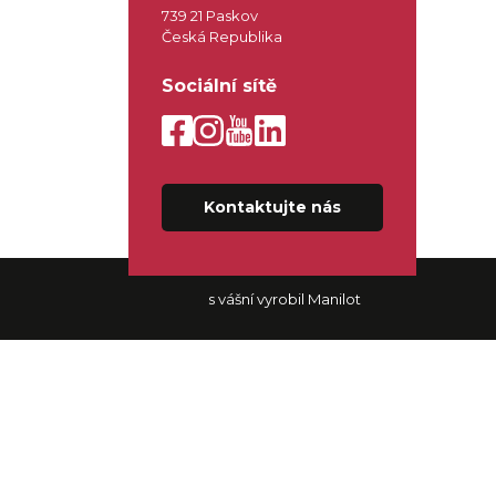
739 21 Paskov
Česká Republika
Sociální sítě
Kontaktujte nás
s vášní vyrobil Manilot