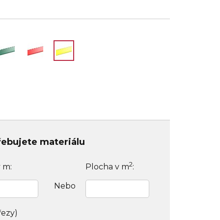
třebujete materiálu
2
v m:
Plocha v m
:
Nebo
řezy)