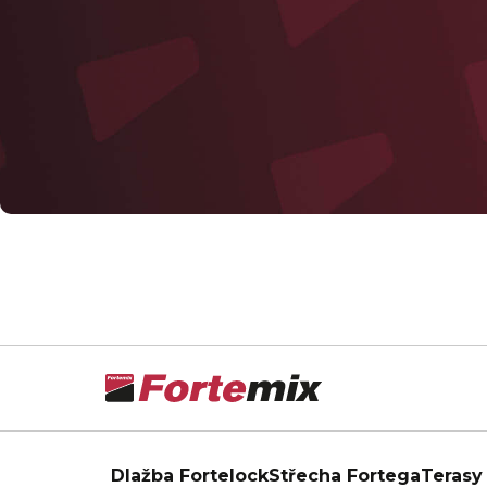
Dlažba Fortelock
Střecha Fortega
Terasy