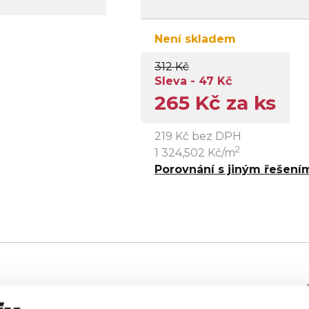
Není skladem
312 Kč
Sleva - 47 Kč
265 Kč za ks
219 Kč bez DPH
2
1 324,502 Kč/m
Porovnání s jiným řešení