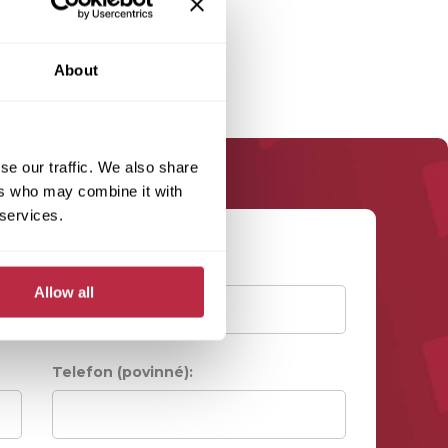
About
se our traffic. We also share
ers who may combine it with
 services.
Příjmení (povinné):
Allow all
Telefon (povinné):