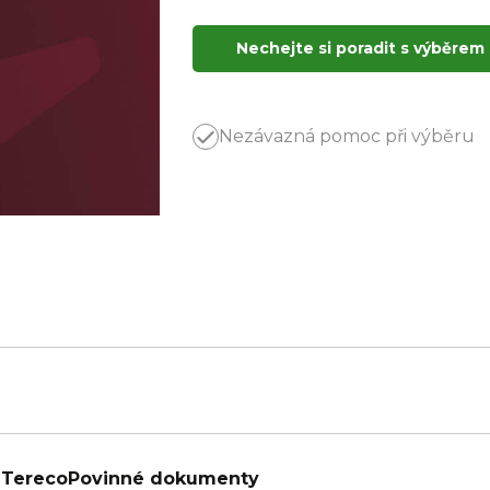
Nechejte si poradit s výběrem
Nezávazná pomoc při výběru
 Tereco
Povinné dokumenty