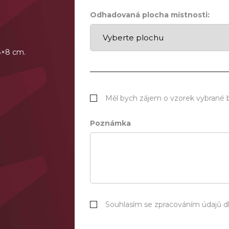
Odhadovaná plocha místnosti:
 8×8 cm.
Měl bych zájem o vzorek vybrané 
Poznámka
Souhlasím se zpracováním údajů 