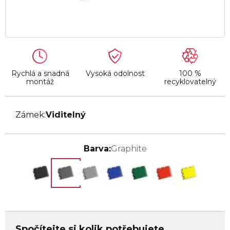
Rychlá a snadná
Vysoká odolnost
100 %
montáž
recyklovatelný
Zámek:
Viditelný
Barva:
Graphite
Spočítejte si kolik potřebujete