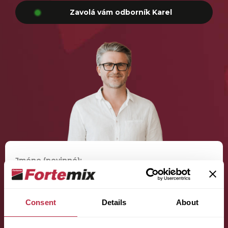
Zavolá vám odborník Karel
Jméno (povinné):
Consent
Details
About
Příjmení (povinné):