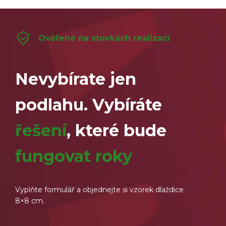
Ověřené na stovkách realizací
Nevybírate jen
podlahu. Vybíráte
řešení
, které bude
fungovat roky
Vyplňte formulář a objednejte si vzorek dlaždice
8×8 cm.