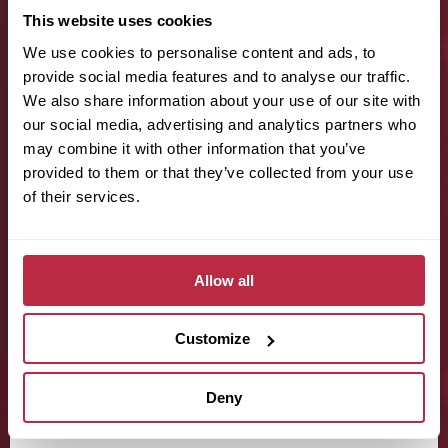
This website uses cookies
We use cookies to personalise content and ads, to
E-mail (povinné):
provide social media features and to analyse our traffic.
We also share information about your use of our site with
our social media, advertising and analytics partners who
may combine it with other information that you’ve
Telefon (povinné):
provided to them or that they’ve collected from your use
of their services.
Odhadovaná plocha místnosti:
Allow all
Customize
Typ prostoru:
Deny