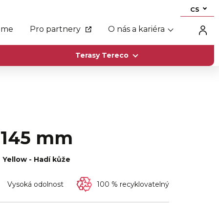
CS
eme
Pro partnery
O nás a kariéra
Terasy Tereco
× 145 mm
 Yellow - Hadí kůže
Vysoká odolnost
100 % recyklovatelný