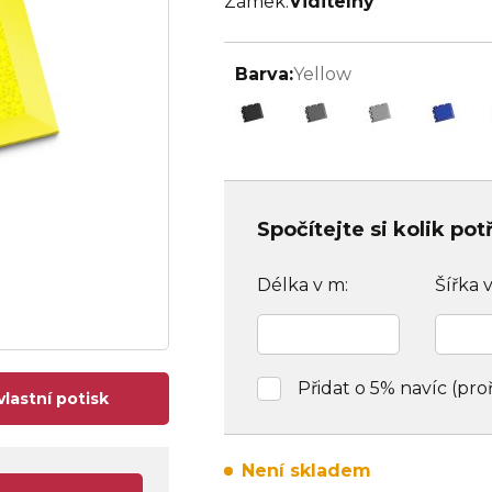
Zámek:
Viditelný
Barva:
Yellow
Spočítejte si kolik po
Délka v m:
Šířka 
Přidat o 5% navíc (pro
vlastní potisk
Není skladem