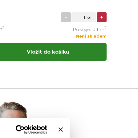
2
2
m
Pokryje: 0,1 m
Není skladem
Vložit do košíku