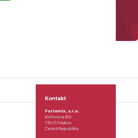
Kontakt
Fortemix, s.r.o.
Kirilovova 812
739 21 Paskov
Česká Republika