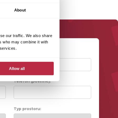
About
se our traffic. We also share
ers who may combine it with
 services.
Příjmení (povinné):
Allow all
Telefon (povinné):
Typ prostoru: