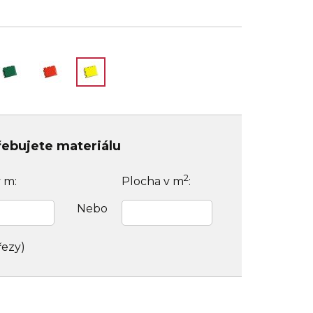
třebujete materiálu
2
v m:
Plocha v m
:
Nebo
řezy)