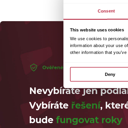
Consent
This website uses cookies
We use cookies to personalis
information about your use of
other information that you’ve
Ověřené na stovkách realizací
Deny
Nevybírate jen podla
Vybíráte
řešení
, kter
bude
fungovat roky