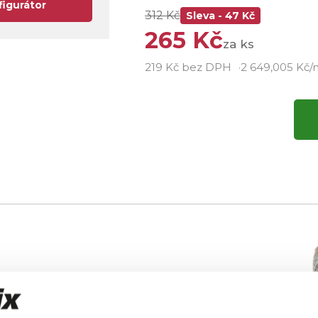
figurátor
312 Kč
Sleva - 47 Kč
265 Kč
za ks
219 Kč bez DPH
2 649,005 Kč/