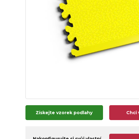
Získejte vzorek podlahy
Chci 
Nakonfigurujte si svůj vlastní