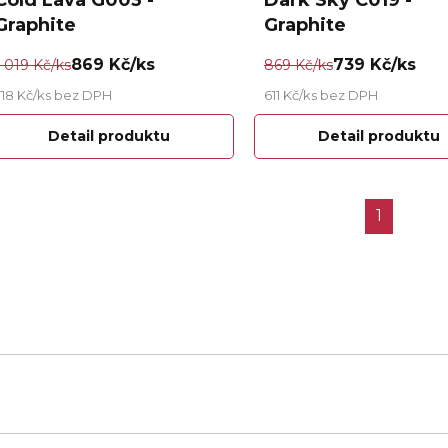
Cold Lava G003 -
Dark Sky C019 -
Graphite
Graphite
869 Kč/ks
739 Kč/ks
1 019 Kč/ks
869 Kč/ks
718 Kč/ks bez DPH
611 Kč/ks bez DPH
Detail produktu
Detail produktu
1