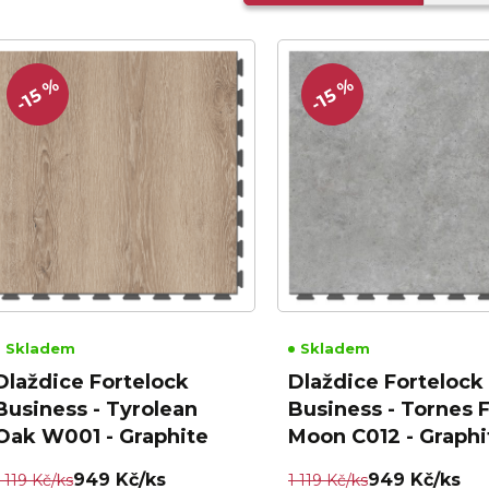
-15 %
-15 %
Skladem
Skladem
Dlaždice Fortelock
Dlaždice Fortelock
Business - Tyrolean
Business - Tornes F
Oak W001 - Graphite
Moon C012 - Graphi
949 Kč/ks
949 Kč/ks
1 119 Kč/ks
1 119 Kč/ks