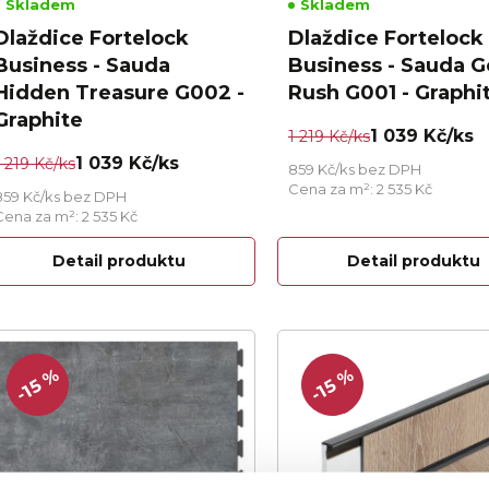
Skladem
Skladem
Dlaždice Fortelock
Dlaždice Fortelock
Business - Sauda
Business - Sauda G
Hidden Treasure G002 -
Rush G001 - Graphi
Graphite
1 039 Kč/ks
1 219 Kč/ks
1 039 Kč/ks
1 219 Kč/ks
859 Kč/ks bez DPH
Cena za m²: 2 535 Kč
859 Kč/ks bez DPH
Cena za m²: 2 535 Kč
Detail produktu
Detail produktu
-15 %
-15 %