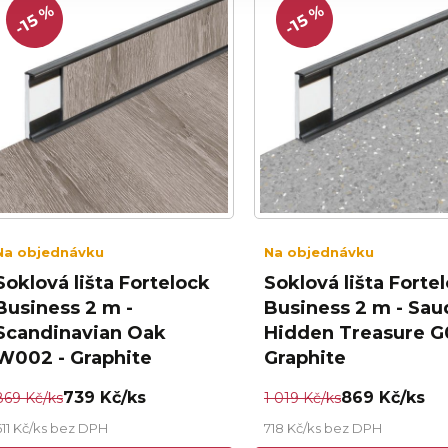
-15 %
-15 %
Na objednávku
Na objednávku
Soklová lišta Fortelock
Soklová lišta Forte
Business 2 m -
Business 2 m - Sau
Scandinavian Oak
Hidden Treasure G
W002 - Graphite
Graphite
739 Kč/ks
869 Kč/ks
869 Kč/ks
1 019 Kč/ks
611 Kč/ks bez DPH
718 Kč/ks bez DPH