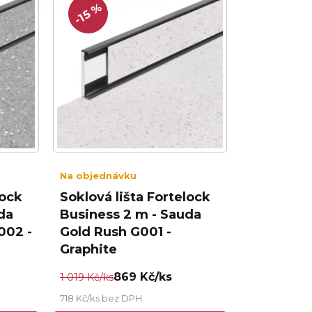
-15 %
Na objednávku
lock
Soklová lišta Fortelock
da
Business 2 m - Sauda
002 -
Gold Rush G001 -
Graphite
869 Kč/ks
1 019 Kč/ks
718 Kč/ks bez DPH