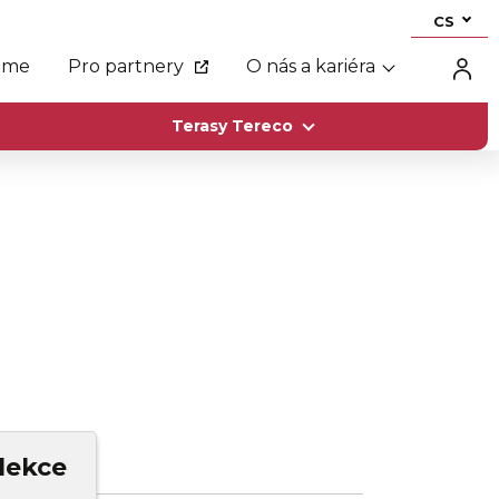
CS
eme
Pro partnery
O nás a kariéra
Terasy Tereco
lekce