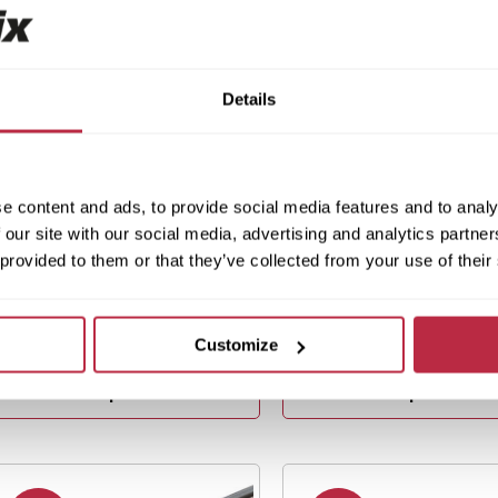
Details
Skladem
Skladem
Dlaždice Fortelock
Soklová lišta Forte
e content and ads, to provide social media features and to analy
Business - Forsen Dark
Business 2 m - Tyr
 our site with our social media, advertising and analytics partn
Sky C019 - Graphite
Oak W001 - Graphi
 provided to them or that they’ve collected from your use of their
949 Kč/ks
739 Kč/ks
1 119 Kč/ks
869 Kč/ks
784 Kč/ks bez DPH
611 Kč/ks bez DPH
Cena za m²: 2 316 Kč
Customize
Detail produktu
Detail produktu