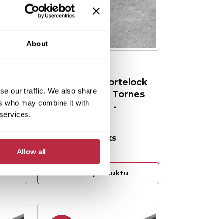
About
Skladem
lock
Soklová lišta Fortelock
se our traffic. We also share
olean
Business 2 m - Tornes
ers who may combine it with
te
Full Moon C012 -
 services.
Graphite
739 Kč/ks
869 Kč/ks
Allow all
611 Kč/ks bez DPH
Detail produktu