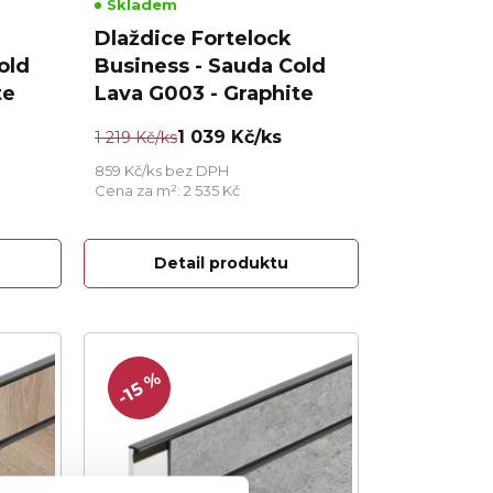
Skladem
Dlaždice Fortelock
old
Business - Sauda Cold
te
Lava G003 - Graphite
1 039 Kč/ks
1 219 Kč/ks
859 Kč/ks bez DPH
Cena za m²: 2 535 Kč
Detail produktu
-15 %